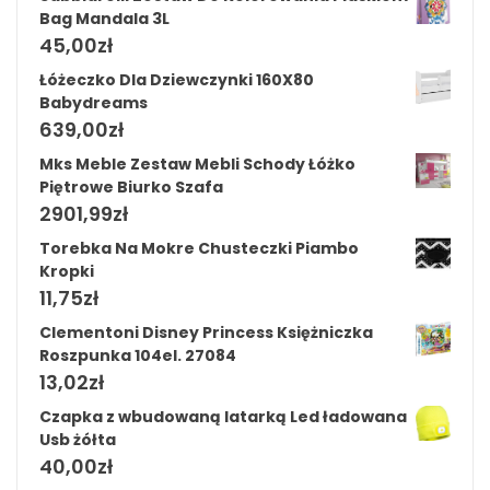
Bag Mandala 3L
45,00
zł
Łóżeczko Dla Dziewczynki 160X80
Babydreams
639,00
zł
Mks Meble Zestaw Mebli Schody Łóżko
Piętrowe Biurko Szafa
2901,99
zł
Torebka Na Mokre Chusteczki Piambo
Kropki
11,75
zł
Clementoni Disney Princess Księżniczka
Roszpunka 104el. 27084
13,02
zł
Czapka z wbudowaną latarką Led ładowana
Usb żółta
40,00
zł