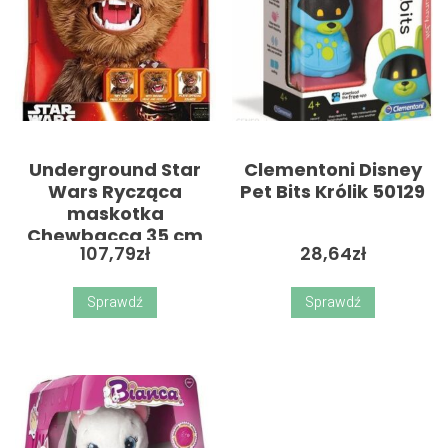
Underground Star
Clementoni Disney
Wars Rycząca
Pet Bits Królik 50129
maskotka
Chewbacca 35 cm
107,79
zł
28,64
zł
Sprawdź
Sprawdź