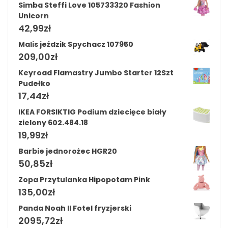
Simba Steffi Love 105733320 Fashion
Unicorn
42,99
zł
Malis jeździk Spychacz 107950
209,00
zł
Keyroad Flamastry Jumbo Starter 12Szt
Pudełko
17,44
zł
IKEA FORSIKTIG Podium dziecięce biały
zielony 602.484.18
19,99
zł
Barbie jednorożec HGR20
50,85
zł
Zopa Przytulanka Hipopotam Pink
135,00
zł
Panda Noah II Fotel fryzjerski
2095,72
zł