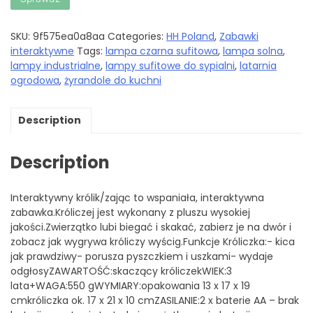
SKU:
9f575ea0a8aa
Categories:
HH Poland
,
Zabawki
interaktywne
Tags:
lampa czarna sufitowa
,
lampa solna
,
lampy industrialne
,
lampy sufitowe do sypialni
,
latarnia
ogrodowa
,
żyrandole do kuchni
Description
Description
Interaktywny królik/zając to wspaniała, interaktywna
zabawka.Króliczej jest wykonany z pluszu wysokiej
jakości.Zwierzątko lubi biegać i skakać, zabierz je na dwór i
zobacz jak wygrywa króliczy wyścig.Funkcje Króliczka:- kica
jak prawdziwy- porusza pyszczkiem i uszkami- wydaje
odgłosyZAWARTOŚĆ:skaczący króliczekWIEK:3
lata+WAGA:550 gWYMIARY:opakowania 13 x 17 x 19
cmkróliczka ok. 17 x 21 x 10 cmZASILANIE:2 x baterie AA – brak