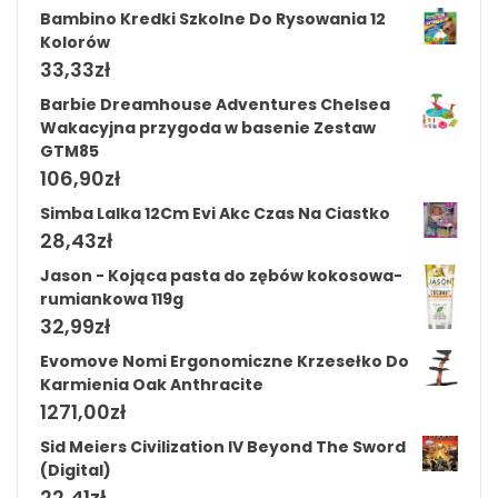
Bambino Kredki Szkolne Do Rysowania 12
Kolorów
33,33
zł
Barbie Dreamhouse Adventures Chelsea
Wakacyjna przygoda w basenie Zestaw
GTM85
106,90
zł
Simba Lalka 12Cm Evi Akc Czas Na Ciastko
28,43
zł
Jason - Kojąca pasta do zębów kokosowa-
rumiankowa 119g
32,99
zł
Evomove Nomi Ergonomiczne Krzesełko Do
Karmienia Oak Anthracite
1271,00
zł
Sid Meiers Civilization IV Beyond The Sword
(Digital)
22,41
zł