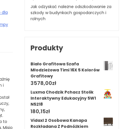
Jak odzyskać należne odszkodowanie za
 dla
szkody w budynkach gospodarczych i
rolnych
ampy
Produkty
Biało Grafitowa Szafa
Młodzieżowa Timi 16X 5 Kolorów
Grafitowy
aźnię
3578,00
zł
 i
Luxma Chodzik Pchacz Stolik
ostał
Interaktywny Edukacyjny 5W1
uczy,
N5218
ny,
180,15
zł
t.
Vidaxl 2 Osobowa Kanapa
a to
Rozkładana Z Podnóżkiem
, Misio