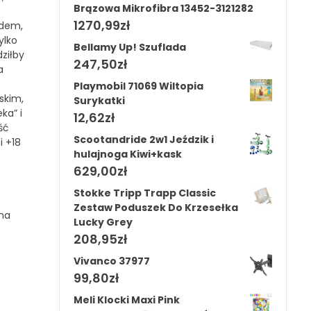
Brązowa Mikrofibra 13452-3121282
1270,99
zł
odem,
ylko
Bellamy Up! Szuflada
ziłby
247,50
zł
a
Playmobil 71069 Wiltopia
skim,
Surykatki
ka” i
12,62
zł
ść
Scootandride 2w1 Jeździk i
i +18
hulajnoga Kiwi+kask
629,00
zł
Stokke Tripp Trapp Classic
Zestaw Poduszek Do Krzesełka
 na
Lucky Grey
208,95
zł
Vivanco 37977
99,80
zł
Meli Klocki Maxi Pink