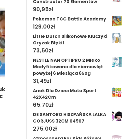
Constructor 70 Elementów
90,95
zł
Pokemon TCG Battle Academy
129,00
zł
Little Dutch Silikonowe Kluczyki
Gryzak Błękit
73,50
zł
NESTLE NAN OPTIPRO 2 Mleko
Modyfikowane dla niemowląt
powyżej 6 Miesiąca 650g
31,49
zł
uk
Anek Dla Dzieci Mata Sport
c
42X42Cm
65,70
zł
DE SANTORO HISZPAŃSKA LALKA
GORJUSS 32CM 04907
275,00
zł
Atmosphera For Kids Różowy