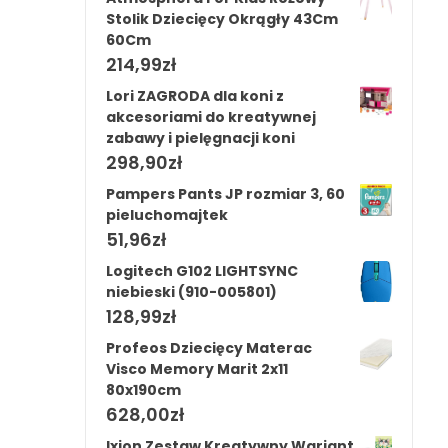
Stolik Dziecięcy Okrągły 43Cm
60Cm
214,99
zł
Lori ZAGRODA dla koni z
akcesoriami do kreatywnej
zabawy i pielęgnacji koni
298,90
zł
Pampers Pants JP rozmiar 3, 60
pieluchomajtek
51,96
zł
Logitech G102 LIGHTSYNC
niebieski (910-005801)
128,99
zł
Profeos Dziecięcy Materac
Visco Memory Marit 2x11
80x190cm
628,00
zł
Ixion Zestaw Kreatywny Wariant