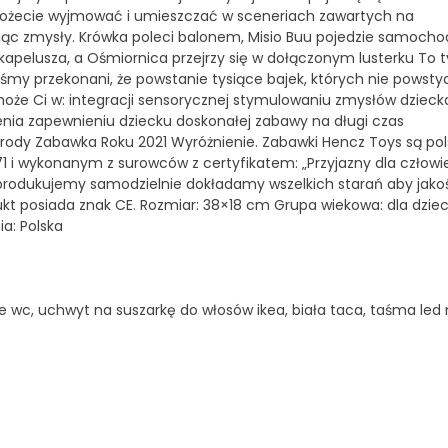
 możecie wyjmować i umieszczać w sceneriach zawartych na
ając zmysły. Krówka poleci balonem, Misio Buu pojedzie samoch
kapelusza, a Ośmiornica przejrzy się w dołączonym lusterku To t
my przekonani, że powstanie tysiące bajek, których nie powstyd
oże Ci w: integracji sensorycznej stymulowaniu zmysłów dzieck
enia zapewnieniu dziecku doskonałej zabawy na długi czas
ody Zabawka Roku 2021 Wyróżnienie. Zabawki Hencz Toys są pol
 wykonanym z surowców z certyfikatem: „Przyjazny dla człowie
 produkujemy samodzielnie dokładamy wszelkich starań aby jako
dukt posiada znak CE. Rozmiar: 38×18 cm Grupa wiekowa: dla dziec
ia: Polska
e wc, uchwyt na suszarkę do włosów ikea, biała taca, taśma led