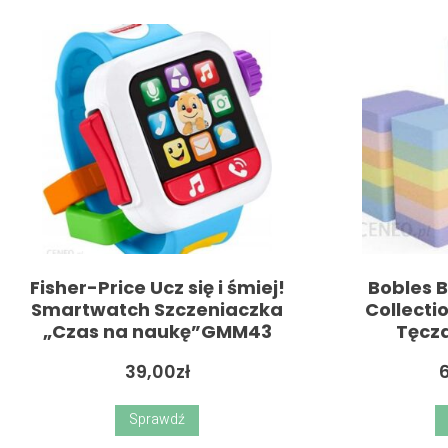
Fisher-Price Ucz się i śmiej!
Bobles 
Smartwatch Szczeniaczka
Collect
„Czas na naukę”GMM43
Tęcz
39,00
zł
Sprawdź