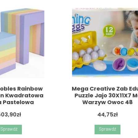
Bobles Rainbow
Mega Creative Zab Ed
ion Kwadratowa
Puzzle Jajo 30X11X7 M
a Pastelowa
Warzyw Owoc 48
603,90
zł
44,75
zł
Sprawdź
Sprawdź