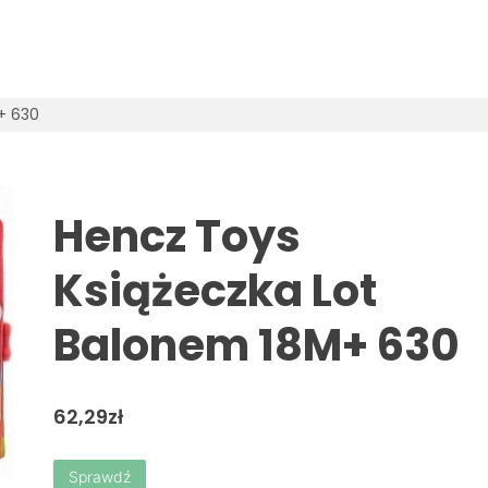
+ 630
Hencz Toys
Książeczka Lot
Balonem 18M+ 630
62,29
zł
Sprawdź