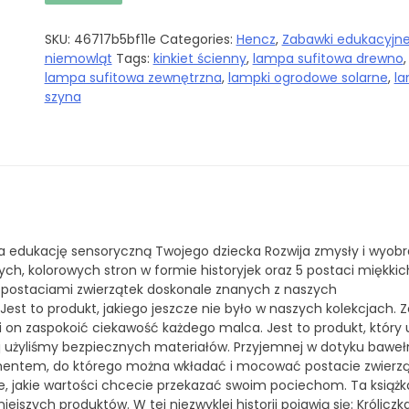
SKU:
46717b5bf11e
Categories:
Hencz
,
Zabawki edukacyjne
niemowląt
Tags:
kinkiet ścienny
,
lampa sufitowa drewno
,
lampa sufitowa zewnętrzna
,
lampki ogrodowe solarne
,
l
szyna
a edukację sensoryczną Twojego dziecka Rozwija zmysły i wyobr
h, kolorowych stron w formie historyjek oraz 5 postaci miękkich
z postaciami zwierzątek doskonale znanych z naszych
 to produkt, jakiego jeszcze nie było w naszych kolekcjach. Z
i on zaspokoić ciekawość każdego malca. Jest to produkt, który 
nej użyliśmy bezpiecznych materiałów. Przyjemnej w dotyku baweł
elementem, do którego można wkładać i mocować postacie zwierzą
ie, jakie wartości chcecie przekazać swoim pociechom. Ta książk
jszych produktów. W tej niezwyklej historii pojawią się: Króliczka