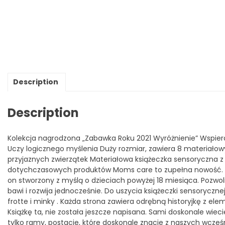
Description
Description
Kolekcja nagrodzona „Zabawka Roku 2021 Wyróżnienie” Wspier
Uczy logicznego myślenia Duży rozmiar, zawiera 8 materiałowyc
przyjaznych zwierzątek Materiałowa książeczka sensoryczna 
dotychczasowych produktów Moms care to zupełna nowość. Jest
on stworzony z myślą o dzieciach powyżej 18 miesiąca. Pozwol
bawi i rozwija jednocześnie. Do uszycia książeczki sensorycz
frotte i minky . Każda strona zawiera odrębną historyjkę z 
Książkę ta, nie została jeszcze napisana. Sami doskonale wiec
tylko ramy, postacie, które doskonale znacie z naszych wcześnie