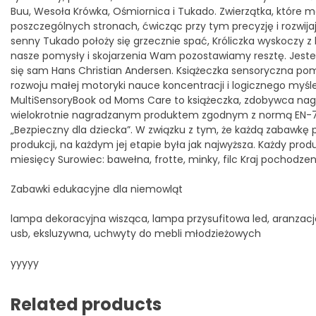
Buu, Wesoła Krówka, Ośmiornica i Tukado. Zwierzątka, które
poszczególnych stronach, ćwicząc przy tym precyzję i rozwij
senny Tukado położy się grzecznie spać, Króliczka wyskoczy z 
nasze pomysły i skojarzenia Wam pozostawiamy resztę. Jesteś
się sam Hans Christian Andersen. Książeczka sensoryczna pom
rozwoju małej motoryki nauce koncentracji i logicznego myśl
MultiSensoryBook od Moms Care to książeczka, zdobywca nagr
wielokrotnie nagradzanym produktem zgodnym z normą EN-71 i
„Bezpieczny dla dziecka”. W związku z tym, że każdą zabawkę
produkcji, na każdym jej etapie była jak najwyższa. Każdy pro
miesięcy Surowiec: bawełna, frotte, minky, filc Kraj pochodzen
Zabawki edukacyjne dla niemowląt
lampa dekoracyjna wisząca, lampa przysufitowa led, aranzacj
usb, eksluzywna, uchwyty do mebli młodzieżowych
yyyyy
Related products