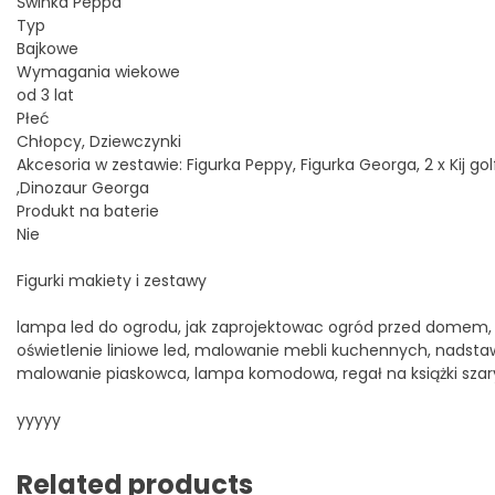
Świnka Peppa
Typ
Bajkowe
Wymagania wiekowe
od 3 lat
Płeć
Chłopcy, Dziewczynki
Akcesoria w zestawie: Figurka Peppy, Figurka Georga, 2 x Kij go
,Dinozaur Georga
Produkt na baterie
Nie
Figurki makiety i zestawy
lampa led do ogrodu, jak zaprojektowac ogród przed domem, bi
oświetlenie liniowe led, malowanie mebli kuchennych, nadstaw
malowanie piaskowca, lampa komodowa, regał na książki szar
yyyyy
Related products