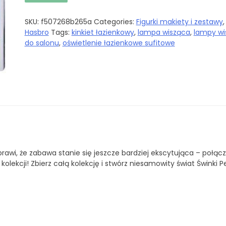
SKU:
f507268b265a
Categories:
Figurki makiety i zestawy
,
Hasbro
Tags:
kinkiet łazienkowy
,
lampa wisząca
,
lampy wi
do salonu
,
oświetlenie łazienkowe sufitowe
awi, że zabawa stanie się jeszcze bardziej ekscytująca – połącz
lekcji! Zbierz całą kolekcję i stwórz niesamowity świat Świnki P