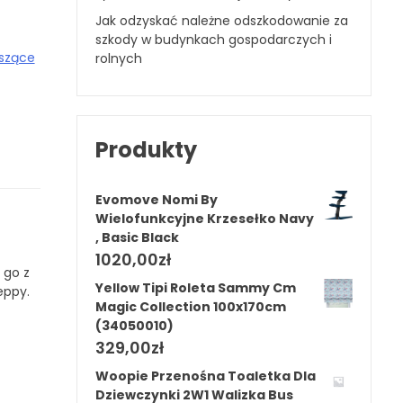
Jak odzyskać należne odszkodowanie za
szkody w budynkach gospodarczych i
szące
rolnych
Produkty
Evomove Nomi By
Wielofunkcyjne Krzesełko Navy
, Basic Black
1020,00
zł
 go z
Yellow Tipi Roleta Sammy Cm
eppy.
Magic Collection 100x170cm
(34050010)
329,00
zł
Woopie Przenośna Toaletka Dla
Dziewczynki 2W1 Walizka Bus