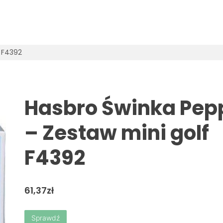
 F4392
Hasbro Świnka Pep
– Zestaw mini golf
F4392
61,37
zł
Sprawdź