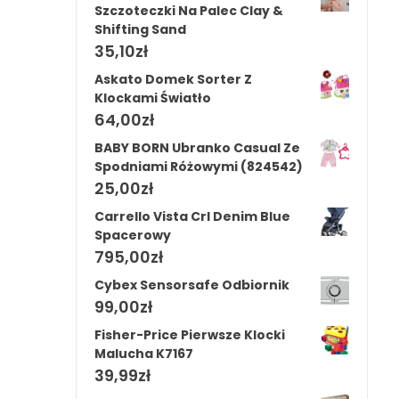
Szczoteczki Na Palec Clay &
Shifting Sand
35,10
zł
Askato Domek Sorter Z
Klockami Światło
64,00
zł
BABY BORN Ubranko Casual Ze
Spodniami Różowymi (824542)
25,00
zł
Carrello Vista Crl Denim Blue
Spacerowy
795,00
zł
Cybex Sensorsafe Odbiornik
99,00
zł
Fisher-Price Pierwsze Klocki
Malucha K7167
39,99
zł