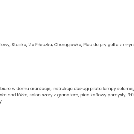
lfowy, Stoisko, 2 x Piłeczka, Chorągiewka, Plac do gry golfa z mł
uro w domu aranżacje, instrukcja obsługi pilota lampy solarnej
ka nad łóżko, salon szary z granatem, piec kaflowy pomysły, 3:0
y