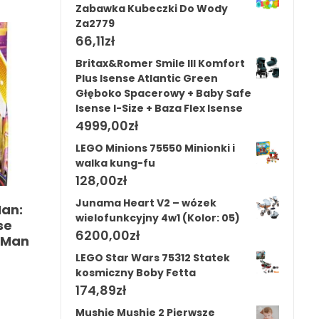
Zabawka Kubeczki Do Wody
Za2779
66,11
zł
Britax&Romer Smile III Komfort
Plus Isense Atlantic Green
Głęboko Spacerowy + Baby Safe
Isense I-Size + Baza Flex Isense
4999,00
zł
LEGO Minions 75550 Minionki i
walka kung-fu
128,00
zł
Junama Heart V2 – wózek
Man:
wielofunkcyjny 4w1 (Kolor: 05)
se
6200,00
zł
r-Man
LEGO Star Wars 75312 Statek
kosmiczny Boby Fetta
174,89
zł
Mushie Mushie 2 Pierwsze