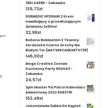
36El 44695 - Zabawka
135,73
zł
DERMEDIC HYDRAIN 2 Krem
nawilżający o przedłużającym
działaniu 2x50ml
32,99
zł
ynem
Bobono Baldachim Z Tkaniny
Serduszka Czarne Grochy Na
Białym Tle (MATSERCAHEARTS738)
146,00
zł
Mega Creative Zestaw
Kuchenny Party 500043 -
,
Zabawka
0,
24,57
zł
Spin Master Psi Patrol Kalendarz
Adwentowy 2022 6063791
153,49
zł
Jokomisiada Żabka Do Kąpieli