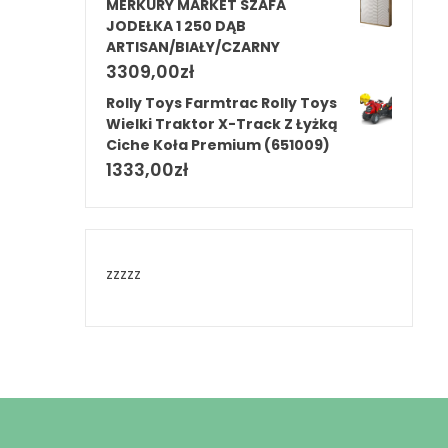
MERKURY MARKET SZAFA
JODEŁKA 1 250 DĄB
ARTISAN/BIAŁY/CZARNY
3309,00
zł
Rolly Toys Farmtrac Rolly Toys
Wielki Traktor X-Track Z Łyżką
Ciche Koła Premium (651009)
1333,00
zł
zzzzz