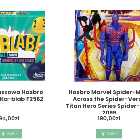
nszowa Hasbro
Hasbro Marvel Spider-
Ka-blab F2562
Across the Spider-Ver
Titan Hero Series Spide
2099
94,00
zł
190,00
zł
Sprawdź
Sprawdź