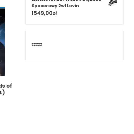
Spacerowy 2w1 Lovin
1549,00
zł
zzzzz
ds of
4)