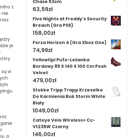
Chase 53cm
jedno z
63,59
zł
 nie
Five Nights at Freddy's Security
rzez
Breach (Gra PS5)
158,00
zł
iędzy
Forza Horizon 4 (Gra Xbox One)
zie je
74,99
zł
—
który
Yellowtipi Pufo-Leżanka
Bordowy 85 X 140 X 100 Cm Posh
 są w
Velvet
wych
479,00
zł
zyło
Stokke Tripp Trapp Krzesełko
mpingu
Do Karmienia Buk Storm White
Biały
1049,00
zł
wróć
Cateye Velo Wireless+ Cc-
iganie
Vt235W Czarny
o
146,00
zł
py, a