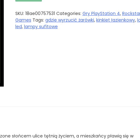
SKU:
18ae00757531
Categories:
Gry PlayStation 4
,
Rocksta
Games
Tags:
gdzie wyrzucić żarówki
,
kinkiet łazienkowy
,
l
led
,
lampy sufitowe
czone słońcem ulice tętnią życiem, a mieszkańcy pławią się w