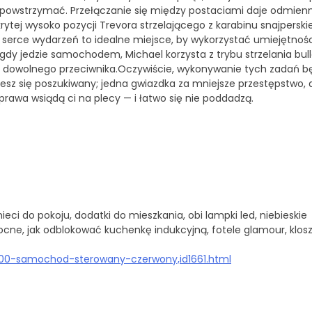
 powstrzymać. Przełączanie się między postaciami daje odmien
krytej wysoko pozycji Trevora strzelającego z karabinu snajpersk
serce wydarzeń to idealne miejsce, by wykorzystać umiejętnośc
, gdy jedzie samochodem, Michael korzysta z trybu strzelania bul
nać dowolnego przeciwnika.Oczywiście, wykonywanie tych zadań b
iesz się poszukiwany; jedna gwiazdka za mniejsze przestępstwo, 
prawa wsiądą ci na plecy — i łatwo się nie poddadzą.
eci do pokoju, dodatki do mieszkania, obi lampki led, niebieskie
 nocne, jak odblokować kuchenkę indukcyjną, fotele glamour, klos
48900-samochod-sterowany-czerwony,id1661.html