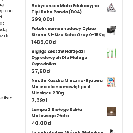
ną
Babysenses Mata Edukacyjna
iego na
Tipi Boho Panda (B04)
i
299,00
zł
let-
Fotelik samochodowy Cybex
ędą
Sirona S I-Size Soho Grey 0-18Kg
aż do
1489,00
zł
Bigjigs Zestaw Narzędzi
Ogrodowych Dla Małego
Ogrodnika
27,90
zł
Nestle Kaszka Mleczno-Ryżowa
Malina dla niemowląt po 4
Miesiącu 230g
ze ikea
7,69
zł
Lampa Z Białego Szkła
Matowego Złota
40,00
zł
Lionelo Amber Wózek Głęboko-