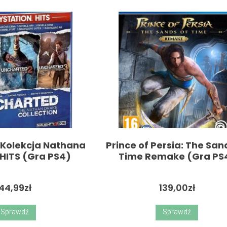
 Kolekcja Nathana
Prince of Persia: The San
HITS (Gra PS4)
Time Remake (Gra PS
44,99
zł
139,00
zł
Sprawdź
Sprawdź