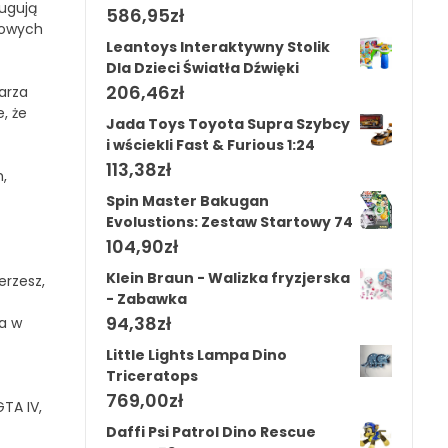
ługują
586,95
zł
nowych
Leantoys Interaktywny Stolik
Dla Dzieci Światła Dźwięki
206,46
zł
arza
e, że
Jada Toys Toyota Supra Szybcy
i wściekli Fast & Furious 1:24
113,38
zł
,
Spin Master Bakugan
Evolustions: Zestaw Startowy 74
104,90
zł
Klein Braun - Walizka fryzjerska
erzesz,
- Zabawka
94,38
zł
 a w
Little Lights Lampa Dino
Triceratops
769,00
zł
GTA IV,
Daffi Psi Patrol Dino Rescue