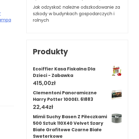
Jak odzyskać należne odszkodowanie za
r
szkody w budynkach gospodarczych i
ampa
rolnych
Produkty
Ecoiffier Kasa Fiskalna Dla
Dzieci - Zabawka
415,00
zł
Clementoni Panoramiczne
Harry Potter 1000El. 61883
22,44
zł
Mimii Suchy Basen Z Piłeczkami
500 Sztuk 110X40 Velvet Szary
Białe Grafitowe Czarne Białe
Sweterkowe