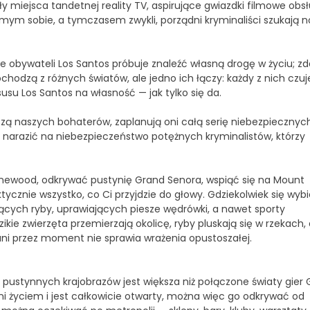
iły miejsca tandetnej reality TV, aspirujące gwiazdki filmowe obs
m sobie, a tymczasem zwykli, porządni kryminaliści szukają 
e obywateli Los Santos próbuje znaleźć własną drogę w życiu; zd
pochodzą z różnych światów, ale jedno ich łączy: każdy z nich czuj
usu Los Santos na własność — jak tylko się da.
ączą naszych bohaterów, zaplanują oni całą serię niebezpiecznych
o narazić na niebezpieczeństwo potężnych kryminalistów, którzy
wood, odkrywać pustynię Grand Senora, wspiąć się na Mount
cznie wszystko, co Ci przyjdzie do głowy. Gdziekolwiek się wybi
wiących ryby, uprawiających piesze wędrówki, a nawet sporty
kie zwierzęta przemierzają okolicę, ryby pluskają się w rzekach,
ni przez moment nie sprawia wrażenia opustoszałej.
 i pustynnych krajobrazów jest większa niż połączone światy gier 
 życiem i jest całkowicie otwarty, można więc go odkrywać od