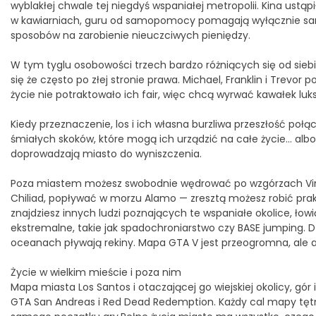
wyblakłej chwale tej niegdyś wspaniałej metropolii. Kina ustąp
w kawiarniach, guru od samopomocy pomagają wyłącznie samy
sposobów na zarobienie nieuczciwych pieniędzy.
W tym tyglu osobowości trzech bardzo różniących się od siebi
się że często po złej stronie prawa. Michael, Franklin i Trevor 
życie nie potraktowało ich fair, więc chcą wyrwać kawałek luks
Kiedy przeznaczenie, los i ich własna burzliwa przeszłość poł
śmiałych skoków, które mogą ich urządzić na całe życie… alb
doprowadzają miasto do wyniszczenia.
Poza miastem możesz swobodnie wędrować po wzgórzach Vine
Chiliad, popływać w morzu Alamo — zresztą możesz robić prakty
znajdziesz innych ludzi poznających te wspaniałe okolice, ło
ekstremalne, takie jak spadochroniarstwo czy BASE jumping. Dzi
oceanach pływają rekiny. Mapa GTA V jest przeogromna, ale a
Życie w wielkim mieście i poza nim
Mapa miasta Los Santos i otaczającej go wiejskiej okolicy, gór
GTA San Andreas i Red Dead Redemption. Każdy cal mapy tętni