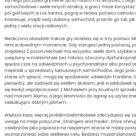
samego początku gry.Pełne życia miasto ma wszystko, czego m
samochodowe i wiele innych atrakcji, a gracz może korzystać z
pól golfowych w Los Santos, pograj w tenisa, poćwicz celność 
interesuje, znajdź swój ulubiony samochód, przerób go tak, j
jedną z wielu stacji radiowych.
Niezliczona obsadaW trakcie gry wcielasz się w trzy postaci: M
nimi w dowolnym momencie. Gdy sterujesz jedną postacią, poz
znajdziesz.Z pozoru Michael ma wszystko: wielki dom, szybkie 
uwięziony w małżeństwie bez miłości, otoczony dysfunkcjona
spędza czas na odwiedzinach u psychoanalityka albo przed te
mięśniak u sprzedawcy luksusowych samochodów. Jego pracod
stanie ich spłacić, mogą się spodziewać odwiedzin Franklina. 
pieniędzy, ale zadowoli się wielkim skokiem, jeśli w jakikolwie
się kiedyś współpracować z Michaelem przy brudnych sprawka
nad morzem Alamo, a jego skłonności do agresji są użyteczne,
zaskakująco dobrym pilotem.
Większa kasa, więcej problemówKimkolwiek zdecydujesz się za
uwagę na misje poboczne „Strangers and Freaks”, które ofer
celebrytów jako paparazzi na niepełnym etacie.W miarę postę
wyznaczonego sobie wielkiego celu. Będziesz musiał planować