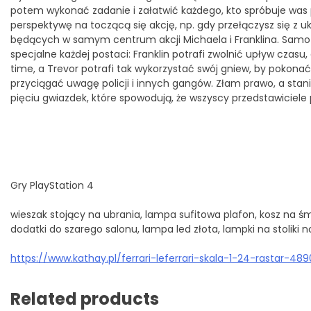
potem wykonać zadanie i załatwić każdego, kto spróbuje was
perspektywę na toczącą się akcję, np. gdy przełączysz się z u
będących w samym centrum akcji Michaela i Franklina. Samo 
specjalne każdej postaci: Franklin potrafi zwolnić upływ czasu
time, a Trevor potrafi tak wykorzystać swój gniew, by poko
przyciągać uwagę policji i innych gangów. Złam prawo, a stan
pięciu gwiazdek, które spowodują, że wszyscy przedstawiciele 
Gry PlayStation 4
wieszak stojący na ubrania, lampa sufitowa plafon, kosz na śmi
dodatki do szarego salonu, lampa led złota, lampki na stoliki
https://www.kathay.pl/ferrari-leferrari-skala-1-24-rastar-
Related products