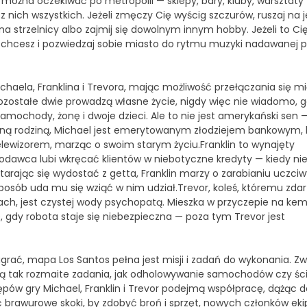
ożna oczekiwać po metropolii — sklepy, bary, kluby, warsztaty
 nich wszystkich. Jeżeli zmęczy Cię wyścig szczurów, ruszaj na 
na strzelnicy albo zajmij się dowolnym innym hobby. Jeżeli to Cię
ak chcesz i pozwiedzaj sobie miasto do rytmu muzyki nadawanej p
ichaela, Franklina i Trevora, mając możliwość przełączania się m
ostałe dwie prowadzą własne życie, nigdy więc nie wiadomo, gd
samochody, żonę i dwoje dzieci. Ale to nie jest amerykański sen 
lną rodziną, Michael jest emerytowanym złodziejem bankowym, 
lewizorem, marząc o swoim starym życiu.Franklin to wynajęty
awca lubi wkręcać klientów w niebotyczne kredyty — kiedy nie
Starając się wydostać z getta, Franklin marzy o zarabianiu uczci
k sposób uda mu się wziąć w nim udział.Trevor, koleś, któremu zdar
ch, jest czystej wody psychopatą. Mieszka w przyczepie na ke
 gdy robota staje się niebezpieczna — poza tym Trevor jest
grać, mapa Los Santos pełna jest misji i zadań do wykonania. Z
ują tak rozmaite zadania, jak odholowywanie samochodów czy śc
pów gry Michael, Franklin i Trevor podejmą współpracę, dążąc d
 brawurowe skoki, by zdobyć broń i sprzęt, nowych członków eki