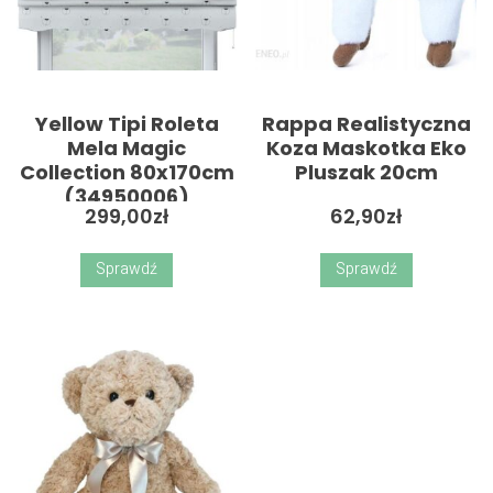
Yellow Tipi Roleta
Rappa Realistyczna
Mela Magic
Koza Maskotka Eko
Collection 80x170cm
Pluszak 20cm
(34950006)
299,00
zł
62,90
zł
Sprawdź
Sprawdź