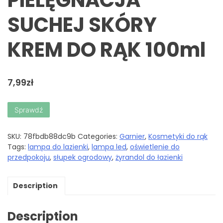
SUCHEJ SKÓRY
KREM DO RĄK 100ml
7,99
zł
Sprawdź
SKU:
78fbdb88dc9b
Categories:
Garnier
,
Kosmetyki do rąk
Tags:
lampa do lazienki
,
lampa led
,
oświetlenie do
przedpokoju
,
słupek ogrodowy
,
żyrandol do łazienki
Description
Description