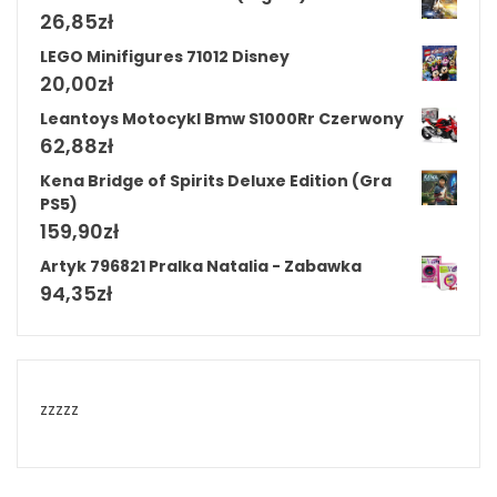
26,85
zł
LEGO Minifigures 71012 Disney
20,00
zł
Leantoys Motocykl Bmw S1000Rr Czerwony
62,88
zł
Kena Bridge of Spirits Deluxe Edition (Gra
PS5)
159,90
zł
Artyk 796821 Pralka Natalia - Zabawka
94,35
zł
zzzzz