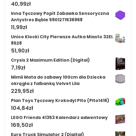
40,99
zł
Inna Tęczowy Popit Zabawka Sensoryczna
Antystres Bąble 5901271536968
11,99
zł
Unico Klocki City Pierwsze Autka Miasto 32El.
8528
51,90
zł
Crysis 2 Maximum Edition (Digital)
7,19
zł
Mimii Mata do zabawy 100cm dla Dziecka
okrągła z falbanką Velvet Lila
229,95
zł
Plan Toys Tęczowy Krokodyl Plto (Plto1416)
104,84
zł
LEGO Friends 41353 Kalendarz adwentowy
169,50
zł
Euro Truck Simulator 2 (Digital)