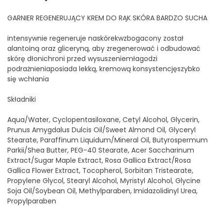
GARNIER REGENERUJĄCY KREM DO RĄK SKÓRA BARDZO SUCHA
intensywnie regeneruje naskórekwzbogacony został
alantoiną oraz gliceryną, aby zregenerować i odbudować
skórę dłonichroni przed wysuszeniemłagodzi
podrażnieniaposiada lekką, kremową konsystencjęszybko
się wchłania
Składniki
Aqua/Water, Cyclopentasiloxane, Cetyl Alcohol, Glycerin,
Prunus Amygdalus Dulcis Oil/Sweet Almond Oil, Glyceryl
Stearate, Paraffinum Liquidum/Mineral Oil, Butyrospermum
Parkii/Shea Butter, PEG-40 Stearate, Acer Saccharinum
Extract/Sugar Maple Extract, Rosa Gallica Extract/Rosa
Gallica Flower Extract, Tocopherol, Sorbitan Tristearate,
Propylene Glycol, Stearyl Alcohol, Myristyl Alcohol, Glycine
Soja Oil/Soybean Oil, Methylparaben, Imidazolidinyl Urea,
Propylparaben