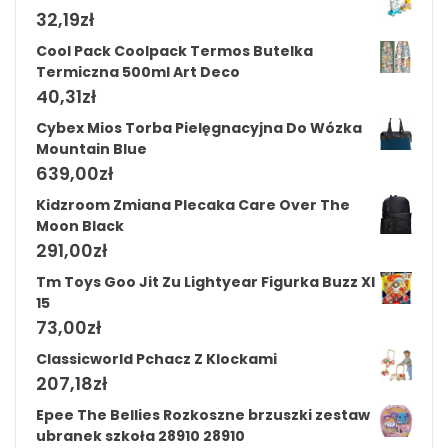
32,19
zł
Cool Pack Coolpack Termos Butelka
Termiczna 500ml Art Deco
40,31
zł
Cybex Mios Torba Pielęgnacyjna Do Wózka
Mountain Blue
639,00
zł
Kidzroom Zmiana Plecaka Care Over The
Moon Black
291,00
zł
Tm Toys Goo Jit Zu Lightyear Figurka Buzz Xl
15
73,00
zł
Classicworld Pchacz Z Klockami
207,18
zł
Epee The Bellies Rozkoszne brzuszki zestaw
ubranek szkoła 28910 28910