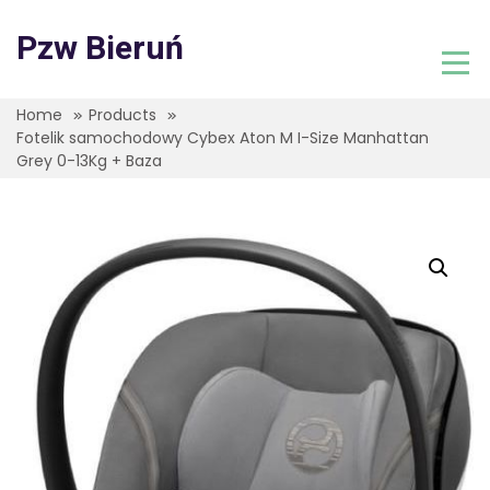
Skip
to
Pzw Bieruń
content
Home
Products
Fotelik samochodowy Cybex Aton M I-Size Manhattan
Grey 0-13Kg + Baza