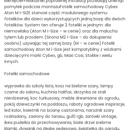
kliknięciemwskaźniki poprawnej instalacji pozwalają uniknąć
pomyłek podczas montażuFotelik samochodowy Cybex
Aton M I-SIZE stanowi część modułowego systemu
fotelików dla dzieci wykorzystujących jedną bazę dla dwóch
fotelików. System ten oferuje 2 foteliki w jednym: dla
niemowlaka (Aton M i-Size – w cenie) oraz dla malucha
tyłem lub przodem (Sirona M2 i-Size – do dokupienia
osobno) używając tej samej bazy (M – w cenie).Fotelik
samochodowy Aton M i-Size jest kompatybilny z wózkami
dziecięcymi marki Cybex, gb, Maxi Cosi, Stokke i wielu
innych.
Foteliki samochodowe
wyprawka do szkoły lista, kosz na bielizne szary, lampy
czarne do salonu, kuchnia halifax, skrzynka ze stali
nierdzewnej, koc turkusowy, meble drewniane do ogrodu,
pokój dziewczynki na poddaszu, rabaty ogrodowe inspiracje,
led kolor, kwietnik na ścianę castorama, narożnik szary
rozkładany, zasłony do tarasu, gu10 rgb, żarówki vintage,
ikea pudełka do przechowywania, białe drzwi srebrne
klamki, dywanik na deskę sedesową, światełka do ogrodu,