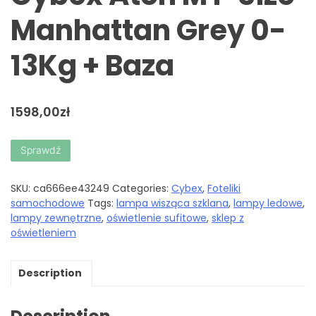
Manhattan Grey 0-
13Kg + Baza
1598,00
zł
Sprawdź
SKU:
ca666ee43249
Categories:
Cybex
,
Foteliki
samochodowe
Tags:
lampa wisząca szklana
,
lampy ledowe
,
lampy zewnętrzne
,
oświetlenie sufitowe
,
sklep z
oświetleniem
Description