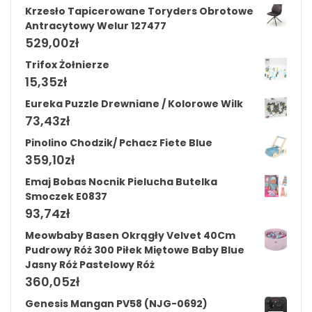
Krzesło Tapicerowane Toryders Obrotowe
Antracytowy Welur 127477
529,00
zł
Trifox Żołnierze
15,35
zł
Eureka Puzzle Drewniane / Kolorowe Wilk
73,43
zł
Pinolino Chodzik/ Pchacz Fiete Blue
359,10
zł
Emaj Bobas Nocnik Pielucha Butelka
Smoczek E0837
93,74
zł
Meowbaby Basen Okrągły Velvet 40Cm
Pudrowy Róż 300 Piłek Miętowe Baby Blue
Jasny Róż Pastelowy Róż
360,05
zł
Genesis Mangan PV58 (NJG-0692)