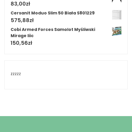
83,00
zł
Cersanit Moduo Slim 50 Biała S801229
575,88
zł
Cobi Armed Forces Samolot Myśliwski
Mirage Iiic
150,56
zł
zzzzz