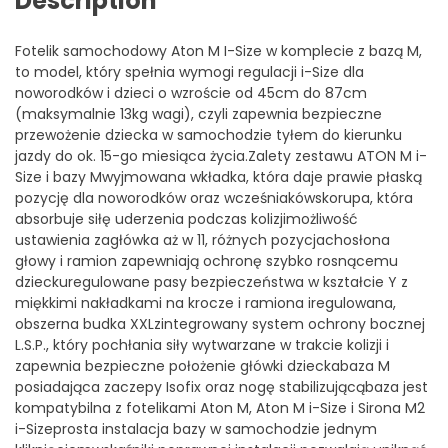
Description
Fotelik samochodowy Aton M I-Size w komplecie z bazą M,
to model, który spełnia wymogi regulacji i-Size dla
noworodków i dzieci o wzroście od 45cm do 87cm
(maksymalnie 13kg wagi), czyli zapewnia bezpieczne
przewożenie dziecka w samochodzie tyłem do kierunku
jazdy do ok. 15-go miesiąca życia.Zalety zestawu ATON M i-
Size i bazy Mwyjmowana wkładka, która daje prawie płaską
pozycję dla noworodków oraz wcześniakówskorupa, która
absorbuje siłę uderzenia podczas kolizjimożliwość
ustawienia zagłówka aż w 11, różnych pozycjachosłona
głowy i ramion zapewniają ochronę szybko rosnącemu
dzieckuregulowane pasy bezpieczeństwa w kształcie Y z
miękkimi nakładkami na krocze i ramiona iregulowana,
obszerna budka XXLzintegrowany system ochrony bocznej
L.S.P., który pochłania siły wytwarzane w trakcie kolizji i
zapewnia bezpieczne położenie główki dzieckabaza M
posiadająca zaczepy Isofix oraz nogę stabilizującąbaza jest
kompatybilna z fotelikami Aton M, Aton M i-Size i Sirona M2
i-Sizeprosta instalacja bazy w samochodzie jednym