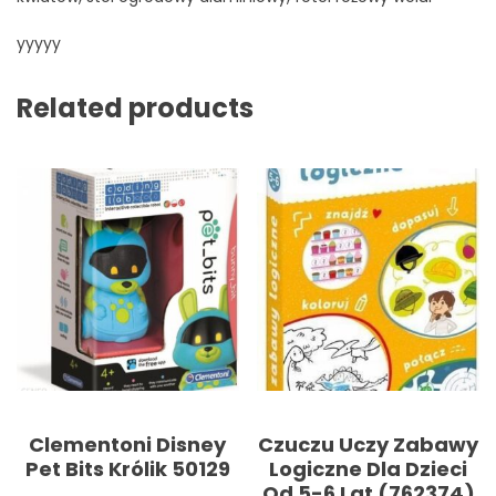
yyyyy
Related products
Clementoni Disney
Czuczu Uczy Zabawy
Pet Bits Królik 50129
Logiczne Dla Dzieci
Od 5-6 Lat (762374)