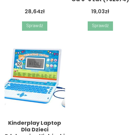
28,64
zł
19,03
zł
Sprawdź
Sprawdź
Kinderplay Laptop
Dla Dzieci