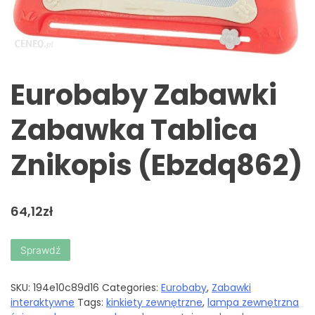
Eurobaby Zabawki
Zabawka Tablica
Znikopis (Ebzdq862)
64,12
zł
Sprawdź
SKU:
194e10c89d16
Categories:
Eurobaby
,
Zabawki
interaktywne
Tags:
kinkiety zewnętrzne
,
lampa zewnętrzna