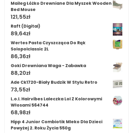
Maileg Łóżko Drewniane Dla Myszek Wooden
Bed Mouse
121,55
zł
Raft (Digital)
89,64
zł
Wertes Pasta Czyszcząca Do Rąk
Solopolclassic 2L
86,36
zł
Goki Drewniana Waga - Zabawka
88,20
zł
Ade Ck1720-Biały Budzik W Stylu Retro
73,55
zł
L.o.l. Hairvibes Laleczka Lol Z Kolorowymi
Włosami 564744
68,98
zł
Hipp 4 Junior Combiotik Mleko Dla Dzieci
Powyżej 2. Roku Życia 550g