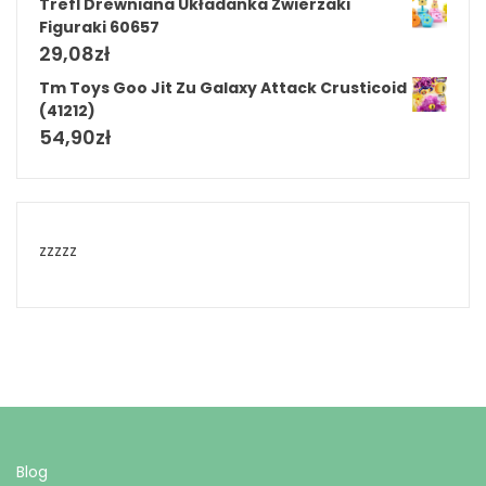
Trefl Drewniana Układanka Zwierzaki
Figuraki 60657
29,08
zł
Tm Toys Goo Jit Zu Galaxy Attack Crusticoid
(41212)
54,90
zł
zzzzz
Blog