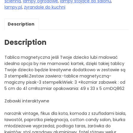
ścienna
,
lampy ogrodowe
,
lampy stojące do salonu
,
lampy.pl
,
żyrandole do kuchni
Description
Description
Tablica magnetyczna jeśli Twoje dziecko lubi malować
idealna opcja by nie marnować kartek, dzięki takiej tablicy
Twoje dziecko będzie kreatywne dodatkowo w zestawie są
3 stempelki.Zestaw zawiera:-tablice magnetyczną-
magiczny pisak-3 stempelkiWiek: 3 +Rozmiar zabawek : od
5 cm do 41 cmRozmiar opakowania: 49 x 33 x 5 cmDQ862
Zabawki interaktywne
narożnik vintage, fikus dla kota, komoda z szufladami biala,
ławostół, paprotka pielęgnacja, cotton candy salon, biurka
młodzieżowe wyprzedaż, podłoga taras, żarówka do
kwiatów, stol ogrodowy aluminiowy, fotel różowy welur