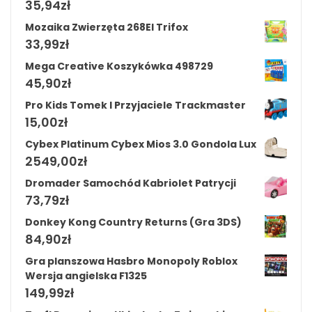
35,94
zł
Mozaika Zwierzęta 268El Trifox
33,99
zł
Mega Creative Koszykówka 498729
45,90
zł
Pro Kids Tomek I Przyjaciele Trackmaster
15,00
zł
Cybex Platinum Cybex Mios 3.0 Gondola Lux
2549,00
zł
Dromader Samochód Kabriolet Patrycji
73,79
zł
Donkey Kong Country Returns (Gra 3DS)
84,90
zł
Gra planszowa Hasbro Monopoly Roblox
Wersja angielska F1325
149,99
zł