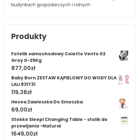
budynkach gospodarczych i rolnych
Produkty
Fotelik samochodowy Coletto Vento 02
Grey 0-25Kg
877,00
zł
Baby Born ZESTAW KĄPIELOWY DO WODY DLA
LALI 831731
119,38
zł
Hevea Zawieszka Do Smoczka
69,00
zł
Stokke Sleepi Changing Table - stolik do
przewijania -Natural
1649,00
zł