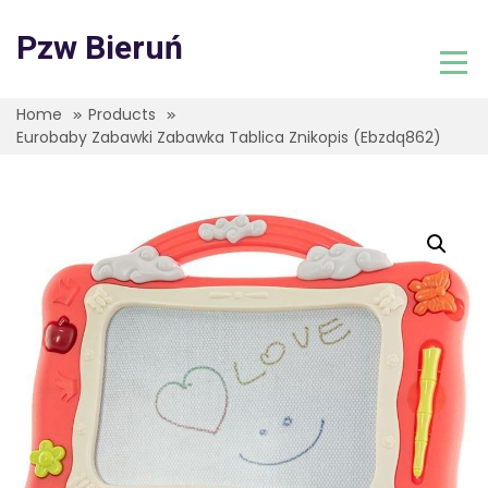
Skip
to
Pzw Bieruń
content
Home
Products
Eurobaby Zabawki Zabawka Tablica Znikopis (Ebzdq862)