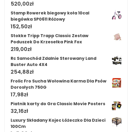
520,00
zł
Stamp Rowerek biegowy koła 10cal
biegówka SP0611 Różowy
152,50
zł
Stokke Tripp Trapp Classic Zestaw
Poduszek Do Krzesełka Pink Fox
219,00
zł
Rc Samochód Zdalnie Sterowany Land
Buster Auto 4X4
254,88
zł
Frolic Fro Sucha Wołowina Karma Dla Psów
Dorosłych 750G
17,98
zł
Piatnik karty do Gra Classic Movie Posters
32,16
zł
Luxury Składany Kojec Łóżeczko Dla Dzieci
100Cm