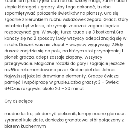
Zadaniem graczy jest dotrzeć do szkoły magii, zanim duch
złapie któregoś z graczy. Aby tego dokonać, trzeba
zapamiętywać położenie świetlików na planszy. Gra się
zgodnie z kierunkiem ruchu wskazówek zegara. Gracz, który
ostatnio był w lesie, otrzymuje znacznik zegara i będzie
rozpoczynać grę. W swojej turze rzuca się 3 kostkami.Gra
kończy się na 2 sposoby:1.Gdy wszyscy adepci znajdą się w
szkole. Duszek was nie złapał – wszyscy wygrywają. 2.Gdy
duszek znajdzie się na polu, na którym stoi przynajmniej 1
pionek gracza, adept zostaje złapany. Wszyscy
przegrywacie. Magiczne różdżki do góry i zagrajcie jeszcze
raz!Gra rekomendowana przez Kinderspiel des Jahres.
Najwyższej jakości drewniane elementy. Gracze ćwiczą
pamięć i współpracę w grupie.Liczba graczy: 3 – 5Wiek:
6+Czas rozgrywki: około 20 – 30 minut
Gry dziecięce
modne lustra, jak domyć piekarnik, lampy nocne glamour,
zyrandol kule zlote, doniczka granatowa, stół połączony z
blatem kuchennym