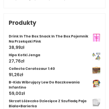
Produkty
Drink In The Box Snack In The Box Pojemnik
Na Przekąski Pink
38,99
zł
Hipo Kotki Jenga
27,76
zł
Collecta Ceratozaur 1:40
91,26
zł
B-Kids Wibrujący Lew Do Raczkowania
Infantino
59,00
zł
Skrzat Łóżeczko Dziecięce Z Szufladą Paja
Biała+Barierka