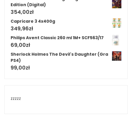
Edition (Digital)
354,00
zł
Capricare 3 4x400g
349,96
zł
Philips Avent Classic 260 ml 1M+ SCF563/17
69,00
zł
Sherlock Holmes The Devil's Daughter (Gra
PS4)
99,00
zł
zzzzz