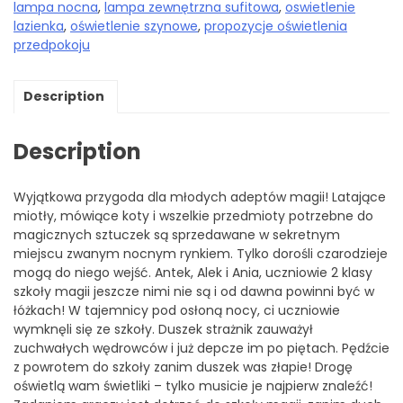
lampa nocna
,
lampa zewnętrzna sufitowa
,
oswietlenie
lazienka
,
oświetlenie szynowe
,
propozycje oświetlenia
przedpokoju
Description
Description
Wyjątkowa przygoda dla młodych adeptów magii! Latające
miotły, mówiące koty i wszelkie przedmioty potrzebne do
magicznych sztuczek są sprzedawane w sekretnym
miejscu zwanym nocnym rynkiem. Tylko dorośli czarodzieje
mogą do niego wejść. Antek, Alek i Ania, uczniowie 2 klasy
szkoły magii jeszcze nimi nie są i od dawna powinni być w
łóżkach! W tajemnicy pod osłoną nocy, ci uczniowie
wymknęli się ze szkoły. Duszek strażnik zauważył
zuchwałych wędrowców i już depcze im po piętach. Pędźcie
z powrotem do szkoły zanim duszek was złapie! Drogę
oświetlą wam świetliki – tylko musicie je najpierw znaleźć!