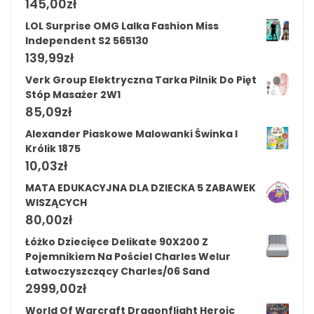
145,00
zł
LOL Surprise OMG Lalka Fashion Miss
Independent S2 565130
139,99
zł
Verk Group Elektryczna Tarka Pilnik Do Pięt
Stóp Masażer 2W1
85,09
zł
Alexander Piaskowe Malowanki Świnka I
Królik 1875
10,03
zł
MATA EDUKACYJNA DLA DZIECKA 5 ZABAWEK
WISZĄCYCH
80,00
zł
Łóżko Dziecięce Delikate 90X200 Z
Pojemnikiem Na Pościel Charles Welur
Łatwoczyszczący Charles/06 Sand
2999,00
zł
World Of Warcraft Dragonflight Heroic