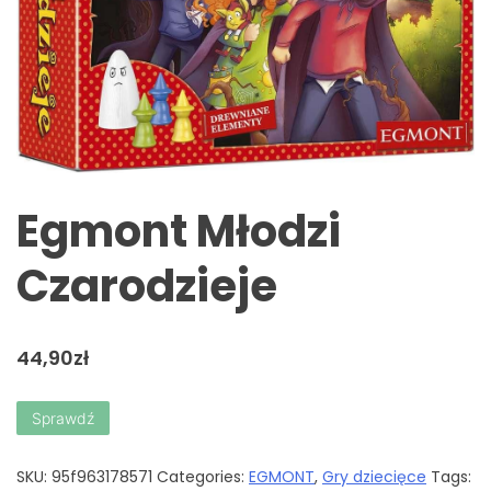
Egmont Młodzi
Czarodzieje
44,90
zł
Sprawdź
SKU:
95f963178571
Categories:
EGMONT
,
Gry dziecięce
Tags: