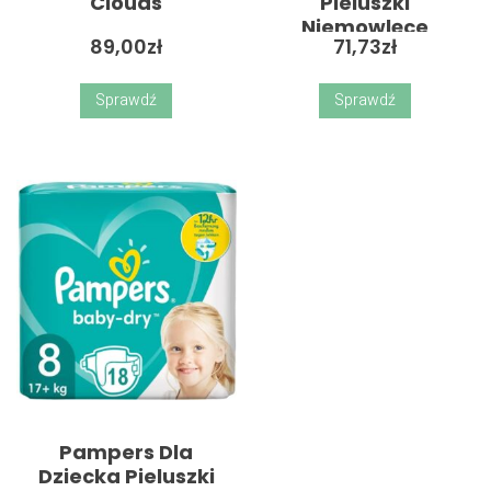
Clouds
Pieluszki
Niemowlęce
89,00
zł
71,73
zł
Hydrophilic 70 X Cm
Wild Flowers 3 Szt.
Sprawdź
Sprawdź
Pampers Dla
Dziecka Pieluszki