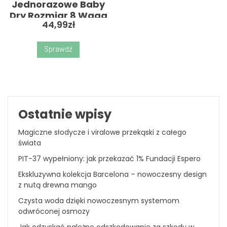
Jednorazowe Baby
Dry Rozmiar 8 Waga
44,99
zł
17 +
Sprawdź
Ostatnie wpisy
Magiczne słodycze i viralowe przekąski z całego
świata
PIT-37 wypełniony: jak przekazać 1% Fundacji Espero
Ekskluzywna kolekcja Barcelona – nowoczesny design
z nutą drewna mango
Czysta woda dzięki nowoczesnym systemom
odwróconej osmozy
Jak odzyskać należne odszkodowanie za szkody w