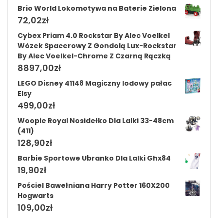
Brio World Lokomotywa na Baterie Zielona
72,02
zł
Cybex Priam 4.0 Rockstar By Alec Voelkel
Wózek Spacerowy Z Gondolą Lux-Rockstar
By Alec Voelkel-Chrome Z Czarną Rączką
8897,00
zł
LEGO Disney 41148 Magiczny lodowy pałac
Elsy
499,00
zł
Woopie Royal Nosidełko Dla Lalki 33-48cm
(411)
128,90
zł
Barbie Sportowe Ubranko Dla Lalki Ghx84
19,90
zł
Pościel Bawełniana Harry Potter 160X200
Hogwarts
109,00
zł