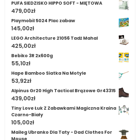
PUFA SIEDZISKO HIPPO SOFT - MIĘTOWA
479,00
zł
Playmobil 5024 Plac zabaw
145,00
zł
LEGO Architecture 21056 Tadż Mahal
425,00
zł
Bebiko 3R 2x600g
55,10
zł
Hape Bamboo Siatka Na Motyle
53,92
zł
Alpinus Gr20 High Tactical Brązowe Gr43315
439,00
zł
Tiny Love Łuk Z Zabawkami Magiczna Kraina
Czarno-Biały
105,00
zł
Maileg Ubranko Dla Taty - Dad Clothes For
Mouse