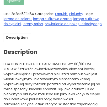
Sprawdź
SKU:
2c2da5811d64
Categories:
EgaKids
,
Pieluchy
Tags:
lampa do salonu
,
lampa sufitowa czarna
,
lampa sufitowa
do sypialni
,
lampy salon
,
oświetlenie do pokoju dziecięcego
Description
Description
EGA KIDS PIELUSZKA OTULACZ BAMBUSOWY 60/60 CM
ZESTAW 5sztWzór: gwiazdkiNiezawodny element każdej
wyprawkiMiękkie i przewiewna pieluszka bambusowa jest
wielofunkcyjnym i niezawodnym elementem każdej
wyprawki.Jej duży rozmiar pozwala na wykorzystanie jej na
różne sposoby. Idealnie sprawdzi się jako otulacz już od
pierwszych dni życia malucha lub jako lekki kocyk w ciepłe
dni.Dodatkowo pieluszki mają właściwości
termoregulacyjne, dzięki którym skutecznie zapobiegają