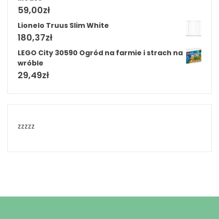
59,00
zł
Lionelo Truus Slim White
180,37
zł
LEGO City 30590 Ogród na farmie i strach na
wróble
29,49
zł
zzzzz