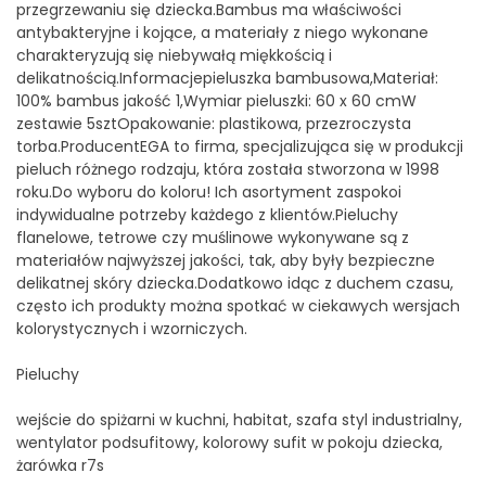
przegrzewaniu się dziecka.Bambus ma właściwości
antybakteryjne i kojące, a materiały z niego wykonane
charakteryzują się niebywałą miękkością i
delikatnością.Informacjepieluszka bambusowa,Materiał:
100% bambus jakość 1,Wymiar pieluszki: 60 x 60 cmW
zestawie 5sztOpakowanie: plastikowa, przezroczysta
torba.ProducentEGA to firma, specjalizująca się w produkcji
pieluch różnego rodzaju, która została stworzona w 1998
roku.Do wyboru do koloru! Ich asortyment zaspokoi
indywidualne potrzeby każdego z klientów.Pieluchy
flanelowe, tetrowe czy muślinowe wykonywane są z
materiałów najwyższej jakości, tak, aby były bezpieczne
delikatnej skóry dziecka.Dodatkowo idąc z duchem czasu,
często ich produkty można spotkać w ciekawych wersjach
kolorystycznych i wzorniczych.
Pieluchy
wejście do spiżarni w kuchni, habitat, szafa styl industrialny,
wentylator podsufitowy, kolorowy sufit w pokoju dziecka,
żarówka r7s