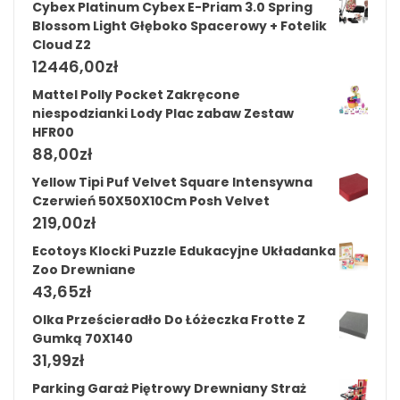
Cybex Platinum Cybex E-Priam 3.0 Spring
Blossom Light Głęboko Spacerowy + Fotelik
Cloud Z2
12446,00
zł
Mattel Polly Pocket Zakręcone
niespodzianki Lody Plac zabaw Zestaw
HFR00
88,00
zł
Yellow Tipi Puf Velvet Square Intensywna
Czerwień 50X50X10Cm Posh Velvet
219,00
zł
Ecotoys Klocki Puzzle Edukacyjne Układanka
Zoo Drewniane
43,65
zł
Olka Prześcieradło Do Łóżeczka Frotte Z
Gumką 70X140
31,99
zł
Parking Garaż Piętrowy Drewniany Straż