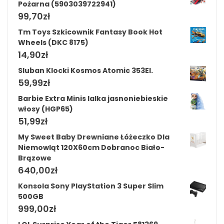
Pożarna (5903039722941)
99,70
zł
Tm Toys Szkicownik Fantasy Book Hot
Wheels (DKC 8175)
14,90
zł
Sluban Klocki Kosmos Atomic 353El.
59,99
zł
Barbie Extra Minis lalka jasnoniebieskie
włosy (HGP65)
51,99
zł
My Sweet Baby Drewniane Łóżeczko Dla
Niemowląt 120X60cm Dobranoc Biało-
Brązowe
640,00
zł
Konsola Sony PlayStation 3 Super Slim
500GB
999,00
zł