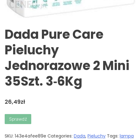
Dada Pure Care
Pieluchy
Jednorazowe 2 Mini
35Szt. 3‑6Kg
26,49
zł
Sprawdź
SKU:
143e4afee89e
Categories:
Dada
,
Pieluchy
Tags:
lampa