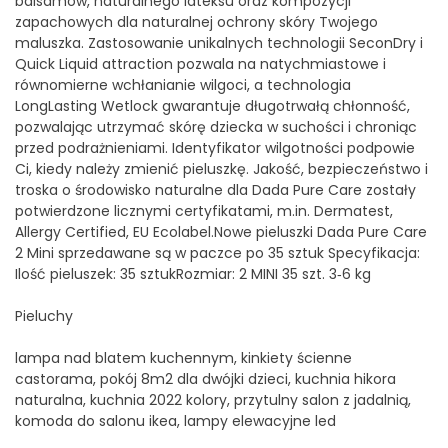
balsamów, naturalnego lateksu oraz kompozycji
zapachowych dla naturalnej ochrony skóry Twojego
maluszka. Zastosowanie unikalnych technologii SeconDry i
Quick Liquid attraction pozwala na natychmiastowe i
równomierne wchłanianie wilgoci, a technologia
LongLasting Wetlock gwarantuje długotrwałą chłonność,
pozwalając utrzymać skórę dziecka w suchości i chroniąc
przed podrażnieniami. Identyfikator wilgotności podpowie
Ci, kiedy należy zmienić pieluszkę. Jakość, bezpieczeństwo i
troska o środowisko naturalne dla Dada Pure Care zostały
potwierdzone licznymi certyfikatami, m.in. Dermatest,
Allergy Certified, EU Ecolabel.Nowe pieluszki Dada Pure Care
2 Mini sprzedawane są w paczce po 35 sztuk Specyfikacja:
Ilość pieluszek: 35 sztukRozmiar: 2 MINI 35 szt. 3‑6 kg
Pieluchy
lampa nad blatem kuchennym, kinkiety ścienne
castorama, pokój 8m2 dla dwójki dzieci, kuchnia hikora
naturalna, kuchnia 2022 kolory, przytulny salon z jadalnią,
komoda do salonu ikea, lampy elewacyjne led