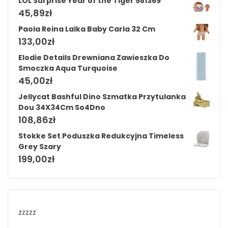
LOL Surprise Year of the Tiger 581369
45,89
zł
Paola Reina Lalka Baby Carla 32 Cm
133,00
zł
Elodie Details Drewniana Zawieszka Do
Smoczka Aqua Turquoise
45,00
zł
Jellycat Bashful Dino Szmatka Przytulanka
Dou 34X34Cm So4Dno
108,86
zł
Stokke Set Poduszka Redukcyjna Timeless
Grey Szary
199,00
zł
zzzzz