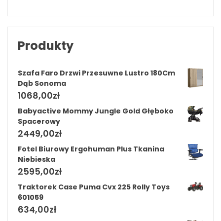
Produkty
Szafa Faro Drzwi Przesuwne Lustro 180Cm
Dąb Sonoma
1068,00
zł
Babyactive Mommy Jungle Gold Głęboko
Spacerowy
2449,00
zł
Fotel Biurowy Ergohuman Plus Tkanina
Niebieska
2595,00
zł
Traktorek Case Puma Cvx 225 Rolly Toys
601059
634,00
zł