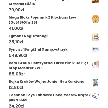
Strzałek E8314
79,90
zł
Mega Bloks Pojemnik Z Klockami Lew
(Gct46/Gfm26)
41,00
zł
Egmont Nogi Stonogi
25,10
zł
Synvisc 16mg/2ml 3 amp.-strzyk.
549,90
zł
Verk Group Elektryczna Tarka Pilnik Do Pięt
Stóp Masażer 2W1
85,09
zł
Bajka Kraków Wojna Junior Gra Karciana
12,80
zł
Technok Toys Zabawka Hokej zestaw krążek
piłka 5569
24,20
zł