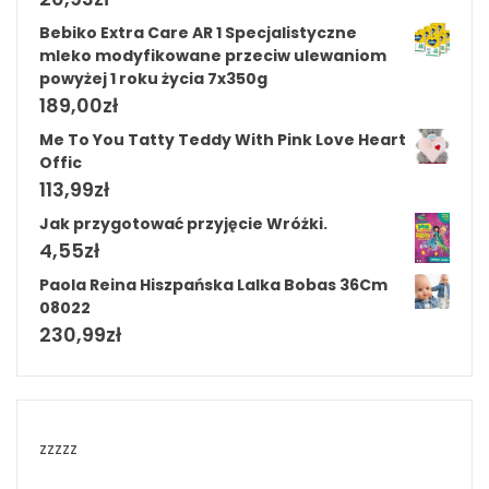
Bebiko Extra Care AR 1 Specjalistyczne
mleko modyfikowane przeciw ulewaniom
powyżej 1 roku życia 7x350g
189,00
zł
Me To You Tatty Teddy With Pink Love Heart
Offic
113,99
zł
Jak przygotować przyjęcie Wróżki.
4,55
zł
Paola Reina Hiszpańska Lalka Bobas 36Cm
08022
230,99
zł
zzzzz