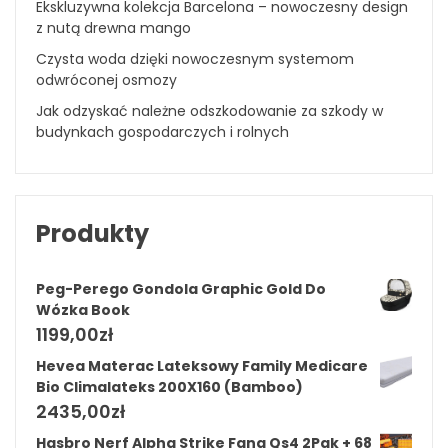
Ekskluzywna kolekcja Barcelona – nowoczesny design
z nutą drewna mango
Czysta woda dzięki nowoczesnym systemom
odwróconej osmozy
Jak odzyskać należne odszkodowanie za szkody w
budynkach gospodarczych i rolnych
Produkty
Peg-Perego Gondola Graphic Gold Do
Wózka Book
1199,00
zł
Hevea Materac Lateksowy Family Medicare
Bio Climalateks 200X160 (Bamboo)
2435,00
zł
Hasbro Nerf Alpha Strike Fang Qs4 2Pak + 68