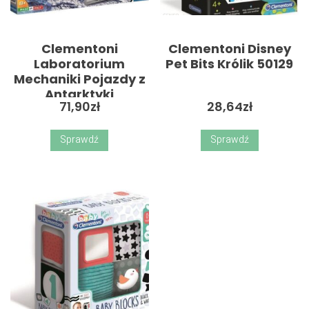
Clementoni
Clementoni Disney
Laboratorium
Pet Bits Królik 50129
Mechaniki Pojazdy z
Antarktyki
71,90
zł
28,64
zł
Sprawdź
Sprawdź