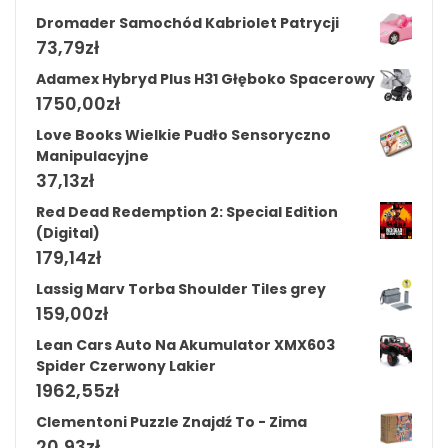
Dromader Samochód Kabriolet Patrycji
73,79
zł
Adamex Hybryd Plus H31 Głęboko Spacerowy
1750,00
zł
Love Books Wielkie Pudło Sensoryczno
Manipulacyjne
37,13
zł
Red Dead Redemption 2: Special Edition
(Digital)
179,14
zł
Lassig Marv Torba Shoulder Tiles grey
159,00
zł
Lean Cars Auto Na Akumulator XMX603
Spider Czerwony Lakier
1962,55
zł
Clementoni Puzzle Znajdź To - Zima
20,93
zł