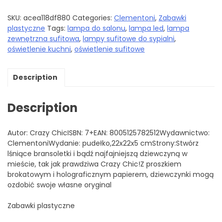
SKU:
acea118df880
Categories:
Clementoni
,
Zabawki
plastyczne
Tags:
lampa do salonu
,
lampa led
,
lampa
zewnętrzna sufitowa
,
lampy sufitowe do sypialni
,
oświetlenie kuchni
,
oświetlenie sufitowe
Description
Description
Autor: Crazy ChicISBN: 7+EAN: 8005125782512Wydawnictwo:
ClementoniWydanie: pudełko,22x22x5 cmStrony:Stwórz
lśniące bransoletki i bądź najfajniejszą dziewczyną w
mieście, tak jak prawdziwa Crazy Chic!Z proszkiem
brokatowym i holograficznym papierem, dziewczynki mogą
ozdobić swoje własne oryginal
Zabawki plastyczne