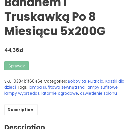
Bananem I
Truskawką Po 8
Miesiącu 5x200G
44,36
zł
Sprawdź
SKU:
0384b1f6046e
Categories:
BoboVita-Nutricia
,
Kaszki dla
dzieci
Tags:
lampa sufitowa zewnętrzna
,
lampy sufitowe
,
lampy wyprzedaz
,
latarnie ogrodowe
,
oświetlenie salonu
Description
Description