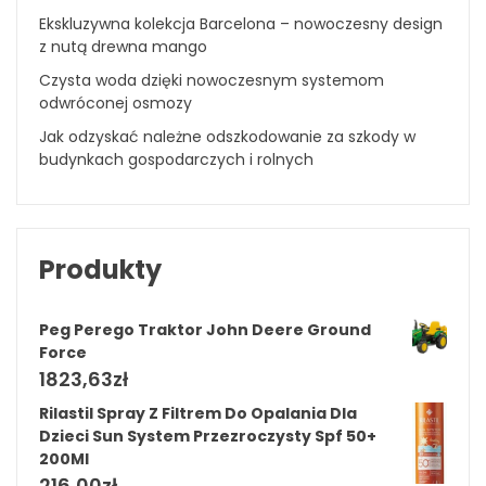
Ekskluzywna kolekcja Barcelona – nowoczesny design
z nutą drewna mango
Czysta woda dzięki nowoczesnym systemom
odwróconej osmozy
Jak odzyskać należne odszkodowanie za szkody w
budynkach gospodarczych i rolnych
Produkty
Peg Perego Traktor John Deere Ground
Force
1823,63
zł
Rilastil Spray Z Filtrem Do Opalania Dla
Dzieci Sun System Przezroczysty Spf 50+
200Ml
216,00
zł