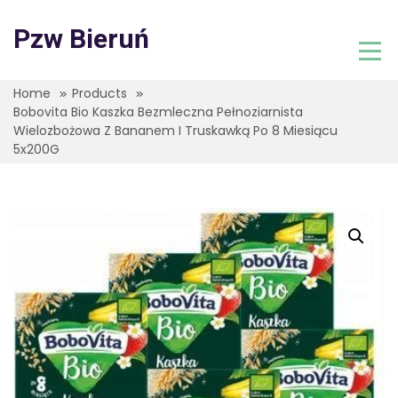
Skip
to
Pzw Bieruń
content
Home
Products
Bobovita Bio Kaszka Bezmleczna Pełnoziarnista
Wielozbożowa Z Bananem I Truskawką Po 8 Miesiącu
5x200G