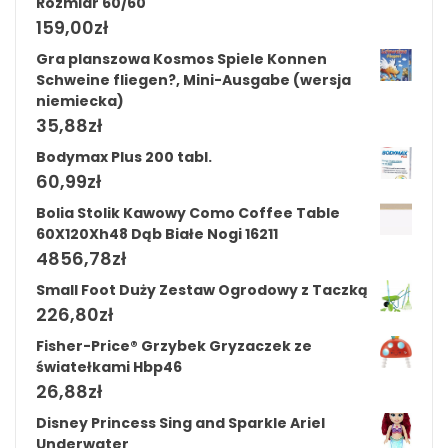
Rozmiar 60/60
159,00
zł
Gra planszowa Kosmos Spiele Konnen
Schweine fliegen?, Mini-Ausgabe (wersja
niemiecka)
35,88
zł
Bodymax Plus 200 tabl.
60,99
zł
Bolia Stolik Kawowy Como Coffee Table
60X120Xh48 Dąb Białe Nogi 16211
4856,78
zł
Small Foot Duży Zestaw Ogrodowy z Taczką
226,80
zł
Fisher-Price® Grzybek Gryzaczek ze
światełkami Hbp46
26,88
zł
Disney Princess Sing and Sparkle Ariel
Underwater