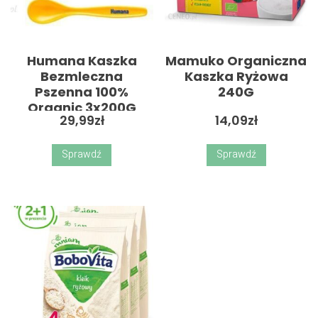
Humana Kaszka
Mamuko Organiczna
Bezmleczna
Kaszka Ryżowa
Pszenna 100%
240G
Organic 3x200G
29,99
zł
14,09
zł
Sprawdź
Sprawdź