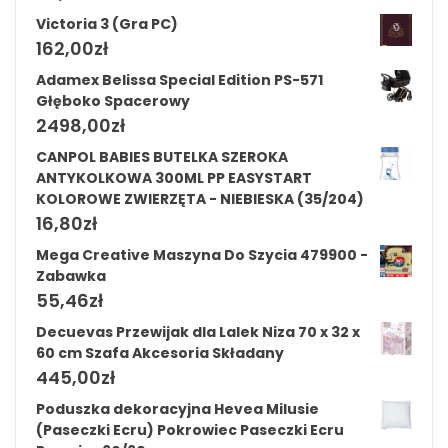
Victoria 3 (Gra PC)
162,00
zł
Adamex Belissa Special Edition PS-571
Głęboko Spacerowy
2498,00
zł
CANPOL BABIES BUTELKA SZEROKA
ANTYKOLKOWA 300ML PP EASYSTART
KOLOROWE ZWIERZĘTA - NIEBIESKA (35/204)
16,80
zł
Mega Creative Maszyna Do Szycia 479900 -
Zabawka
55,46
zł
Decuevas Przewijak dla Lalek Niza 70 x 32 x
60 cm Szafa Akcesoria Składany
445,00
zł
Poduszka dekoracyjna Hevea Milusie
(Paseczki Ecru) Pokrowiec Paseczki Ecru