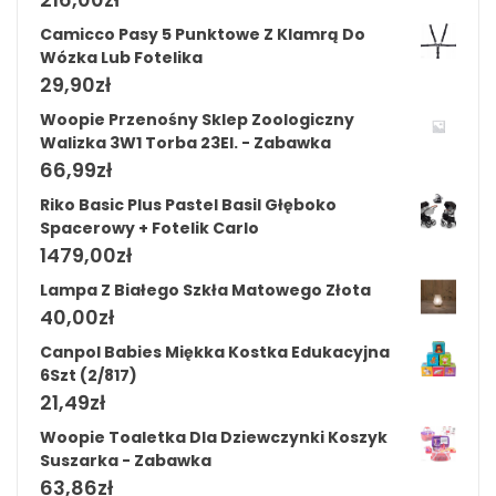
Camicco Pasy 5 Punktowe Z Klamrą Do
Wózka Lub Fotelika
29,90
zł
Woopie Przenośny Sklep Zoologiczny
Walizka 3W1 Torba 23El. - Zabawka
66,99
zł
Riko Basic Plus Pastel Basil Głęboko
Spacerowy + Fotelik Carlo
1479,00
zł
Lampa Z Białego Szkła Matowego Złota
40,00
zł
Canpol Babies Miękka Kostka Edukacyjna
6Szt (2/817)
21,49
zł
Woopie Toaletka Dla Dziewczynki Koszyk
Suszarka - Zabawka
63,86
zł