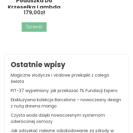
Poduszka Do
Krzesełka Lambda
179,00
zł
Jersey Złote Kropki
Otwory Na Pasy
Złote Kropki
Sprawdź
Ostatnie wpisy
Magiczne słodycze i viralowe przekąski z całego
świata
PIT-37 wypełniony: jak przekazać 1% Fundacji Espero
Ekskluzywna kolekcja Barcelona – nowoczesny design
z nutą drewna mango
Czysta woda dzięki nowoczesnym systemom
odwróconej osmozy
Jak odzyskać należne odszkodowanie za szkody w