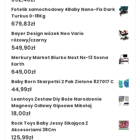
Fotelik samochodowy 4Baby Nano-Fix Dark
Turkus 0-18Kg
679,83
zł
Bayer Design wózek Neo Vario
różowy/czarny
549,90
zł
Merkury Market Biurko Next Nx-13 Sosna
Earth
649,00
zł
Baby Born Skarpetki 2 Pak Zielone 827017 C
44,99
zł
Leantoys Zestaw Diy Boże Narodzenie
Magnesy Odlewy Gipsowe Mikołaj
18,00
zł
Rock Toys Baby Jessy Sikająca Z
Akcesoriami 38Cm
125,99
zł