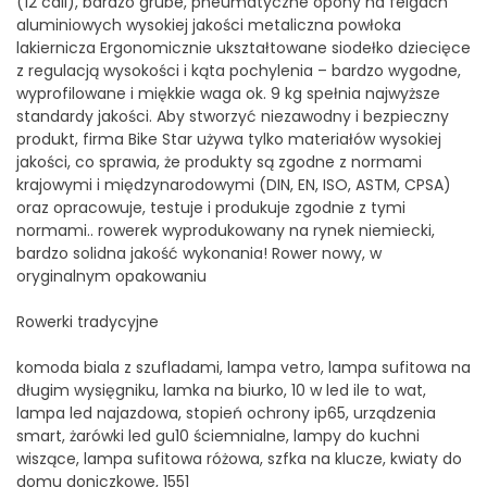
(12 cali), bardzo grube, pneumatyczne opony na felgach
aluminiowych wysokiej jakości metaliczna powłoka
lakiernicza Ergonomicznie ukształtowane siodełko dziecięce
z regulacją wysokości i kąta pochylenia – bardzo wygodne,
wyprofilowane i miękkie waga ok. 9 kg spełnia najwyższe
standardy jakości. Aby stworzyć niezawodny i bezpieczny
produkt, firma Bike Star używa tylko materiałów wysokiej
jakości, co sprawia, że produkty są zgodne z normami
krajowymi i międzynarodowymi (DIN, EN, ISO, ASTM, CPSA)
oraz opracowuje, testuje i produkuje zgodnie z tymi
normami.. rowerek wyprodukowany na rynek niemiecki,
bardzo solidna jakość wykonania! Rower nowy, w
oryginalnym opakowaniu
Rowerki tradycyjne
komoda biala z szufladami, lampa vetro, lampa sufitowa na
długim wysięgniku, lamka na biurko, 10 w led ile to wat,
lampa led najazdowa, stopień ochrony ip65, urządzenia
smart, żarówki led gu10 ściemnialne, lampy do kuchni
wiszące, lampa sufitowa różowa, szfka na klucze, kwiaty do
domu doniczkowe, 1551