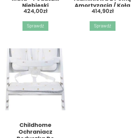
Niebieski
Amortyzacją / Koła
424,00
zł
414,90
zł
10 Cali / Jagodowa
Sprawdź
Sprawdź
Childhome
Ochraniacz