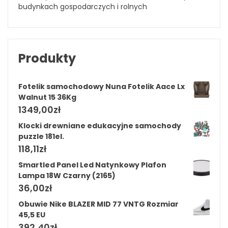
budynkach gospodarczych i rolnych
Produkty
Fotelik samochodowy Nuna Fotelik Aace Lx
Walnut 15 36Kg
1349,00
zł
Klocki drewniane edukacyjne samochody
puzzle 181el.
118,11
zł
Smartled Panel Led Natynkowy Plafon
Lampa 18W Czarny (2165)
36,00
zł
Obuwie Nike BLAZER MID 77 VNTG Rozmiar
45,5 EU
392,40
zł