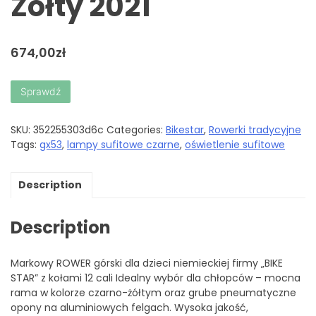
Żółty 2021
674,00
zł
Sprawdź
SKU:
352255303d6c
Categories:
Bikestar
,
Rowerki tradycyjne
Tags:
gx53
,
lampy sufitowe czarne
,
oświetlenie sufitowe
Description
Description
Markowy ROWER górski dla dzieci niemieckiej firmy „BIKE
STAR” z kołami 12 cali Idealny wybór dla chłopców – mocna
rama w kolorze czarno-żółtym oraz grube pneumatyczne
opony na aluminiowych felgach. Wysoka jakość,