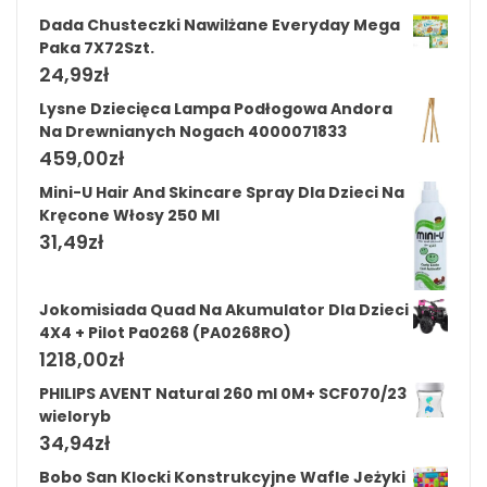
Dada Chusteczki Nawilżane Everyday Mega
Paka 7X72Szt.
24,99
zł
Lysne Dziecięca Lampa Podłogowa Andora
Na Drewnianych Nogach 4000071833
459,00
zł
Mini-U Hair And Skincare Spray Dla Dzieci Na
Kręcone Włosy 250 Ml
31,49
zł
Jokomisiada Quad Na Akumulator Dla Dzieci
4X4 + Pilot Pa0268 (PA0268RO)
1218,00
zł
PHILIPS AVENT Natural 260 ml 0M+ SCF070/23
wieloryb
34,94
zł
Bobo San Klocki Konstrukcyjne Wafle Jeżyki