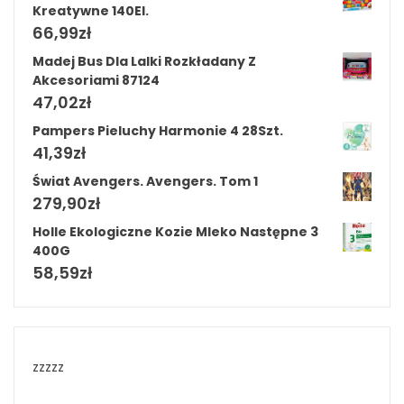
Kreatywne 140El.
66,99
zł
Madej Bus Dla Lalki Rozkładany Z
Akcesoriami 87124
47,02
zł
Pampers Pieluchy Harmonie 4 28Szt.
41,39
zł
Świat Avengers. Avengers. Tom 1
279,90
zł
Holle Ekologiczne Kozie Mleko Następne 3
400G
58,59
zł
zzzzz