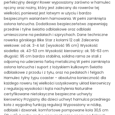
perfekcyjny design! Rower wyposażony zarówno w hamulec
ręczny oraz nożny, który jest zalecany do rowerów tej
wielkości, ponieważ jest łatwym w użyciu i bardzo
bezpiecznym wariantem hamowania. W pełni zamknięta
osłona łańcucha. Dodatkowo bezpieczeństwo zapewniają
przednie i tylne światła odblaskowe oraz odblaski
umieszczone na pedałach i szprychach. Dane techniczne
rowerka górskiego Bike Star z kołami 12 cali: Zalecenia
wiekowe: od ok. 3-4 lat (wysokość 95 cm) Wysokość
siodełka: ok. 43-53 cm Wysokość kierownicy: ok. 56-63 cm
długość: 95 cm bardzo stabilna, solidna rama ze stali z
odporną na uderzenia farbą metaliczną W pełni zamknięta
osłona łańcucha i suport z łożyskiem kulkowym Światła
odblaskowe z przodu i z tyłu, oraz na pedałach i felgach
Hamulec tylny typu coaster – absolutna konieczność dla
każdego roweru tej wielkości Łożyskowany układ kierowniczy
z regulacją wysokości i kąta nachylenia Naturalne
certyfikowane nietoksyczne bezpieczne uchwyty
kierownicy Przyjazny dla dzieci uchwyt hamulca przedniego
koła z wygodną funkcją regulacji Wyposażony w nóżkę,
odblaski i dzwonek. komfortowe pompowane koła 30,5 cm