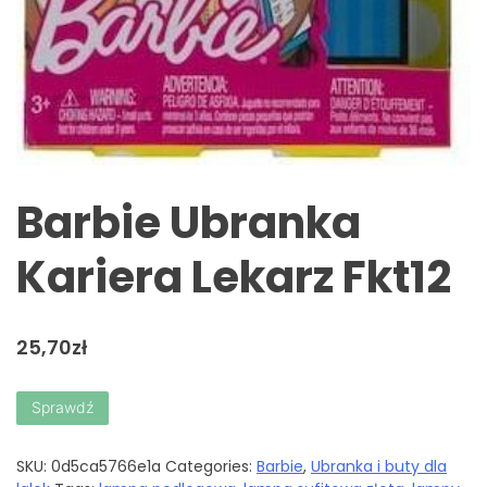
Barbie Ubranka
Kariera Lekarz Fkt12
25,70
zł
Sprawdź
SKU:
0d5ca5766e1a
Categories:
Barbie
,
Ubranka i buty dla