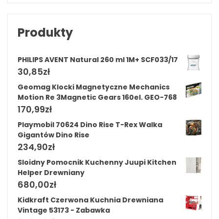
Produkty
PHILIPS AVENT Natural 260 ml 1M+ SCF033/17
30,85
zł
Geomag Klocki Magnetyczne Mechanics
Motion Re 3Magnetic Gears 160el. GEO-768
170,99
zł
Playmobil 70624 Dino Rise T-Rex Walka
Gigantów Dino Rise
234,90
zł
Sloidny Pomocnik Kuchenny Juupi Kitchen
Helper Drewniany
680,00
zł
Kidkraft Czerwona Kuchnia Drewniana
Vintage 53173 - Zabawka