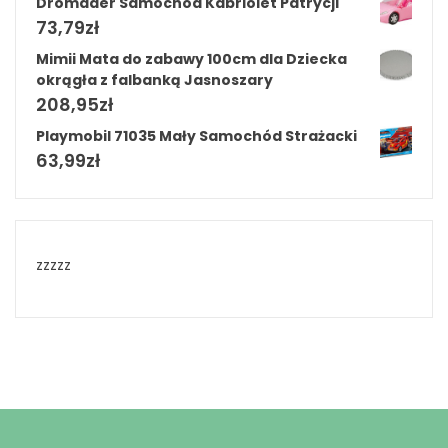
Dromader Samochód Kabriolet Patrycji
73,79
zł
Mimii Mata do zabawy 100cm dla Dziecka
okrągła z falbanką Jasnoszary
208,95
zł
Playmobil 71035 Mały Samochód Strażacki
63,99
zł
zzzzz