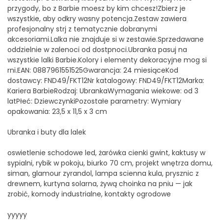
przygody, bo z Barbie moesz by kim chcesz!Zbierz je
wszystkie, aby odkry wasny potencja.Zestaw zawiera
profesjonalny strj z tematycznie dobranymi
akcesoriami.Lalka nie znajduje si w zestawie.Sprzedawane
oddzielnie w zalenoci od dostpnoci.Ubranka pasuj na
wszystkie lalki Barbie.Kolory i elementy dekoracyjne mog si
rni.EAN: 0887961551525Gwarancja: 24 miesiąceKod
dostawcy: FND49/FKT12Nr katalogowy: FND49/FKT12Marka:
Kariera BarbieRodzaj: UbrankaWymagania wiekowe: od 3
latPłeć: DziewczynkiPozostałe parametry: Wymiary
opakowania: 23,5 x 11,5 x 3 cm
Ubranka i buty dla lalek
oswietlenie schodowe led, żarówka cienki gwint, kaktusy w
sypialni, rybik w pokoju, biurko 70 cm, projekt wnętrza domu,
siman, glamour zyrandol, lampa scienna kula, prysznic z
drewnem, kurtyna solarna, żywą choinka na pniu — jak
zrobić, komody industrialne, kontakty ogrodowe
yyyyy