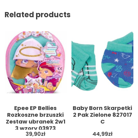
Related products
Epee EP Bellies
Baby Born Skarpetki
Rozkoszne brzuszki
2 Pak Zielone 827017
Zestaw ubranek 2w1
C
3 wzory 03973
39,90
zł
44,99
zł