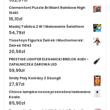
Clementoni Puzzle Brilliant Rainbow High
104El.
16,10
zł
Madej Tablica 2 W 1 Malowanie Światłem
54,79
zł
Tissotoys Figurka Żwirek i Muchomorek:
Żwirek 11042
20,56
zł
PRESTIGE LIGHTER ELEGANCKI BRELOK AUDI -
ZAPALNICZKA ŻAROWA LED
59,99
zł
Smily Play Koledzy Z Dżungli
27,97
zł
Chicco lampka nocna przenośna ładowana
Koala
85,90
zł