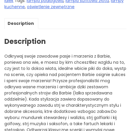
lalek
Tags:
lampa podlogowa
,
lampa sufitowa złota
,
lampy
kuchenne
,
oświetlenie zewnętrzne
Description
Description
Odkrywaj swoje zawodowe pasje i marzenia z Barbie,
poniewa ona wie, e moesz by kim chcesz!Bez wzgldu na to,
czy jest to lo dokoa wiata, idealne wbicie piki do doka, wystp
na scenie, czy opieka nad pacjentem Barbie osignie sukces
i speni swoje marzenia! Przysze profesjonalistki mog
odkrywa wasne marzenia i ambicje dziki zestawom
profesjonalnych strojw dla Barbie (lalka sprzedawana
oddzielnie). Kada stylizacja zawiera dopasowany do
wykonywanego zawodu strj w charakterystycznym stylu i
dobrane akcesoria, ktre dodatkowo wzbogac zabaw.Do
wyboru: mundurek stewardesy i walizka, strj golfiarki i kij
golfowy, strj muzyka i saksofon, a take fartuch lekarki i
stetoskop. Odtwarzaj klasyczne scenki i wymylaj nowe