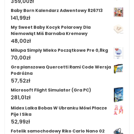
359,00
zł
Baby Born Kalendarz Adwentowy 826713
141,99
zł
My Sweet Baby Kocyk Polarowy Dla
Niemowląt Miś Barnaba Kremowy
48,00
zł
Milupa Simply Mleko Początkowe Pre 0,8kg
70,00
zł
Gra planszowa Quercetti Rami Code Wersja
Podróżna
57,52
zł
Microsoft Flight Simulator (Gra PC)
281,01
zł
Midex Lalka Bobas W Ubranku Mówi Płacze
Pije I Sika
52,99
zł
Fotelik samochodowy Riko Carlo Nano 02