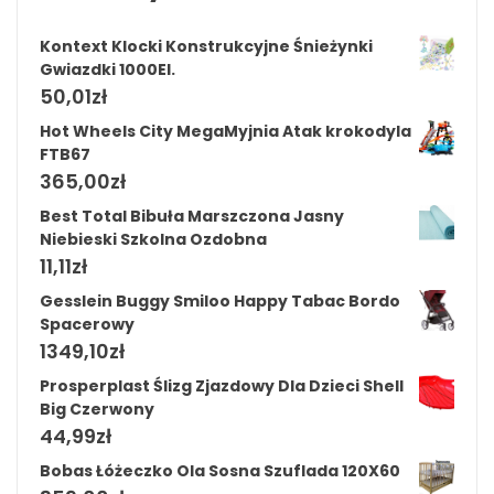
Kontext Klocki Konstrukcyjne Śnieżynki
Gwiazdki 1000El.
50,01
zł
Hot Wheels City MegaMyjnia Atak krokodyla
FTB67
365,00
zł
Best Total Bibuła Marszczona Jasny
Niebieski Szkolna Ozdobna
11,11
zł
Gesslein Buggy Smiloo Happy Tabac Bordo
Spacerowy
1349,10
zł
Prosperplast Ślizg Zjazdowy Dla Dzieci Shell
Big Czerwony
44,99
zł
Bobas Łóżeczko Ola Sosna Szuflada 120X60