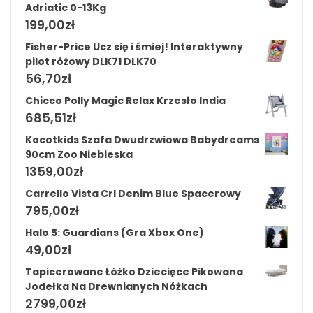
Adriatic 0-13Kg
199,00
zł
Fisher-Price Ucz się i śmiej! Interaktywny
pilot różowy DLK71 DLK70
56,70
zł
Chicco Polly Magic Relax Krzesło India
685,51
zł
Kocotkids Szafa Dwudrzwiowa Babydreams
90cm Zoo Niebieska
1359,00
zł
Carrello Vista Crl Denim Blue Spacerowy
795,00
zł
Halo 5: Guardians (Gra Xbox One)
49,00
zł
Tapicerowane Łóżko Dziecięce Pikowana
Jodełka Na Drewnianych Nóżkach
2799,00
zł