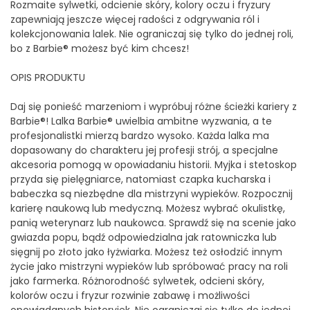
Rozmaite sylwetki, odcienie skóry, kolory oczu i fryzury
zapewniają jeszcze więcej radości z odgrywania ról i
kolekcjonowania lalek. Nie ograniczaj się tylko do jednej roli,
bo z Barbie® możesz być kim chcesz!
OPIS PRODUKTU
Daj się ponieść marzeniom i wypróbuj różne ścieżki kariery z
Barbie®! Lalka Barbie® uwielbia ambitne wyzwania, a te
profesjonalistki mierzą bardzo wysoko. Każda lalka ma
dopasowany do charakteru jej profesji strój, a specjalne
akcesoria pomogą w opowiadaniu historii. Myjka i stetoskop
przyda się pielęgniarce, natomiast czapka kucharska i
babeczka są niezbędne dla mistrzyni wypieków. Rozpocznij
karierę naukową lub medyczną. Możesz wybrać okulistkę,
panią weterynarz lub naukowca. Sprawdź się na scenie jako
gwiazda popu, bądź odpowiedzialna jak ratowniczka lub
sięgnij po złoto jako łyżwiarka. Możesz też osłodzić innym
życie jako mistrzyni wypieków lub spróbować pracy na roli
jako farmerka. Różnorodność sylwetek, odcieni skóry,
kolorów oczu i fryzur rozwinie zabawę i możliwości