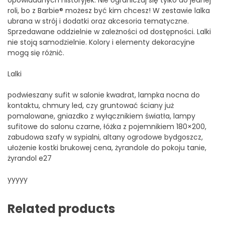
opowiadanych historyjek. Nie ograniczaj się tylko do jednej
roli, bo z Barbie® możesz być kim chcesz! W zestawie lalka
ubrana w strój i dodatki oraz akcesoria tematyczne.
Sprzedawane oddzielnie w zależności od dostępności. Lalki
nie stoją samodzielnie. Kolory i elementy dekoracyjne
mogą się różnić.
Lalki
podwieszany sufit w salonie kwadrat, lampka nocna do
kontaktu, chmury led, czy gruntować ściany już
pomalowane, gniazdko z wyłącznikiem światła, lampy
sufitowe do salonu czarne, łóżka z pojemnikiem 180×200,
zabudowa szafy w sypialni, altany ogrodowe bydgoszcz,
ułożenie kostki brukowej cena, żyrandole do pokoju tanie,
żyrandol e27
yyyyy
Related products