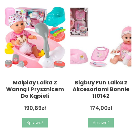
Malplay Lalka Z
Bigbuy Fun Lalka z
Wanną I Prysznicem
Akcesoriami Bonnie
Do Kąpieli
110142
190,89
zł
174,00
zł
Sprawdź
Sprawdź