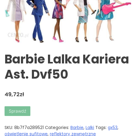
Barbie Lalka Kariera
Ast. Dvf50
49,72
zł
Sprawdź
SKU:
8b7f7a289521
Categories:
Barbie
,
Lalki
Tags:
gx53
,
oświetlenie sufitowe
,
reflektory zewnętrzne