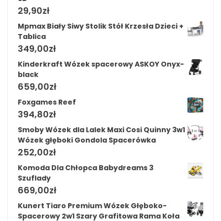
29,90
zł
Mpmax Biały Siwy Stolik Stół Krzesła Dzieci +
Tablica
349,00
zł
Kinderkraft Wózek spacerowy ASKOY Onyx-
black
659,00
zł
Foxgames Reef
394,80
zł
Smoby Wózek dla Lalek Maxi Cosi Quinny 3w1
Wózek głęboki Gondola Spacerówka
252,00
zł
Komoda Dla Chłopca Babydreams 3
Szuflady
669,00
zł
Kunert Tiaro Premium Wózek Głęboko-
Spacerowy 2w1 Szary Grafitowa Rama Koła