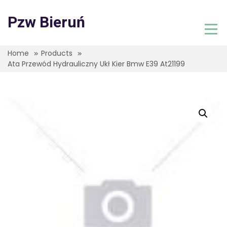
Skip
to
Pzw Bieruń
content
Home
Products
Ata Przewód Hydrauliczny Ukł Kier Bmw E39 At21199