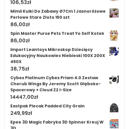
106,53
zł
Mimii Kulki Do Zabawy Ø7Cm 1 Jasnoróżowe
Perłowe Stare Złoto 150 szt
86,00
zł
Spin Master Purse Pets Treat Yo Self Kotek
86,00
zł
Import Leantoys Mikroskop Dziecięcy
Edukacyjny Naukowiec Niebieski 100X 200X
450X
38,75
zł
Cybex Platinum Cybex Priam 4.0 Zestaw
Cherub Wings By Jeremy Scott Głęboko-
Spacerowy + Cloud Z2 I-Size
14447,00
zł
Eastpak Plecak Padded City Grain
249,99
zł
Epee 3D Magic Fabryka 3D Spinner Kreuj W
3D