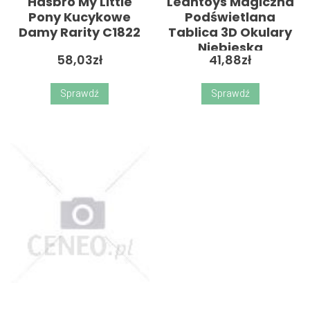
Hasbro My Little
Leantoys Magiczna
Pony Kucykowe
Podświetlana
Damy Rarity C1822
Tablica 3D Okulary
Niebieska
58,03
zł
41,88
zł
Sprawdź
Sprawdź