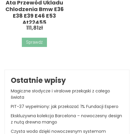
Ata Przewód Ukladu
Chlodzenia Bmw E36
E38 E39 E46 E53
At22455
111,81
zł
Sprawdź
Ostatnie wpisy
Magiczne słodycze i viralowe przekąski z całego
świata
PIT-37 wypełniony: jak przekazać 1% Fundacji Espero
Ekskluzywna kolekcja Barcelona – nowoczesny design
z nutą drewna mango
Czysta woda dzięki nowoczesnym systemom