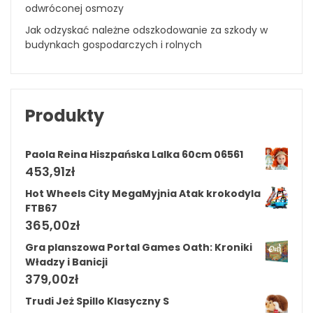
odwróconej osmozy
Jak odzyskać należne odszkodowanie za szkody w
budynkach gospodarczych i rolnych
Produkty
Paola Reina Hiszpańska Lalka 60cm 06561
453,91
zł
Hot Wheels City MegaMyjnia Atak krokodyla
FTB67
365,00
zł
Gra planszowa Portal Games Oath: Kroniki
Władzy i Banicji
379,00
zł
Trudi Jeż Spillo Klasyczny S