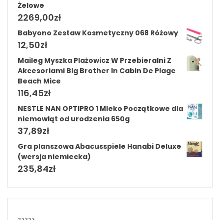
Żelowe
2269,00
zł
Babyono Zestaw Kosmetyczny 068 Różowy
12,50
zł
Maileg Myszka Plażowicz W Przebieralni Z
Akcesoriami Big Brother In Cabin De Plage
Beach Mice
116,45
zł
NESTLE NAN OPTIPRO 1 Mleko Początkowe dla
niemowląt od urodzenia 650g
37,89
zł
Gra planszowa Abacusspiele Hanabi Deluxe
(wersja niemiecka)
235,84
zł