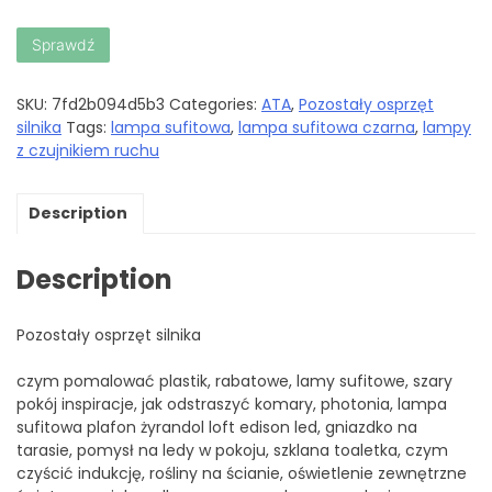
Sprawdź
SKU:
7fd2b094d5b3
Categories:
ATA
,
Pozostały osprzęt
silnika
Tags:
lampa sufitowa
,
lampa sufitowa czarna
,
lampy
z czujnikiem ruchu
Description
Description
Pozostały osprzęt silnika
czym pomalować plastik, rabatowe, lamy sufitowe, szary
pokój inspiracje, jak odstraszyć komary, photonia, lampa
sufitowa plafon żyrandol loft edison led, gniazdko na
tarasie, pomysł na ledy w pokoju, szklana toaletka, czym
czyścić indukcję, rośliny na ścianie, oświetlenie zewnętrzne