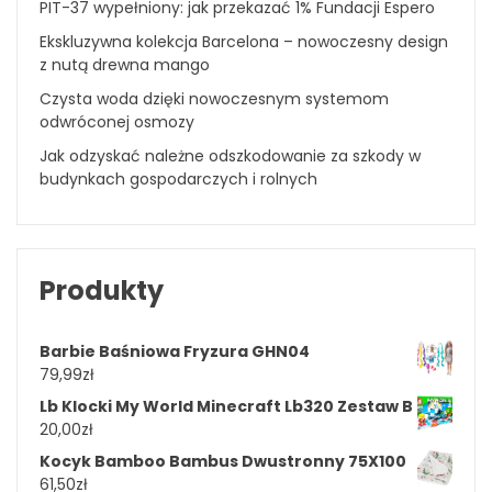
PIT-37 wypełniony: jak przekazać 1% Fundacji Espero
Ekskluzywna kolekcja Barcelona – nowoczesny design
z nutą drewna mango
Czysta woda dzięki nowoczesnym systemom
odwróconej osmozy
Jak odzyskać należne odszkodowanie za szkody w
budynkach gospodarczych i rolnych
Produkty
Barbie Baśniowa Fryzura GHN04
79,99
zł
Lb Klocki My World Minecraft Lb320 Zestaw B
20,00
zł
Kocyk Bamboo Bambus Dwustronny 75X100
61,50
zł