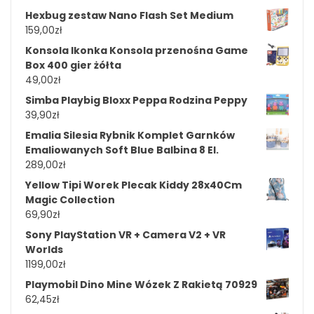
Hexbug zestaw Nano Flash Set Medium
159,00
zł
Konsola Ikonka Konsola przenośna Game
Box 400 gier żółta
49,00
zł
Simba Playbig Bloxx Peppa Rodzina Peppy
39,90
zł
Emalia Silesia Rybnik Komplet Garnków
Emaliowanych Soft Blue Balbina 8 El.
289,00
zł
Yellow Tipi Worek Plecak Kiddy 28x40Cm
Magic Collection
69,90
zł
Sony PlayStation VR + Camera V2 + VR
Worlds
1199,00
zł
Playmobil Dino Mine Wózek Z Rakietą 70929
62,45
zł