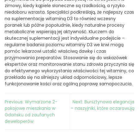
zimowy, kiedy kąpiele słoneczne są rzadkością, a ryzyko
niedoboru wzrasta. Specjaliści podkreślają, że najlepszy czas
na suplementację witaminą D3 to również wczesny
poranek lub późne popołudnie, kiedy naturalne procesy
metaboliczne wspierają jej aktywność. Kluczem do
skutecznej suplementacji jest indywidualne podejście –
regularne badania poziomu witaminy D3 we krwi mogą
pomóc lekarzowi ustalić właściwą dawkę i czas
przyjmowania preparatów. Stosowanie się do wskazówek
ekspertów oraz monitorowanie stanu zdrowia przyczynia się
do efektywnego wykorzystania właściwości tej witaminy, co
przekłada się na silniejszy układ odpornościowy, lepsze
funkcjonowanie kości oraz ogólną poprawę samopoczucia.
Nawigacja
Previous:
Wymarzone 2-
Next:
Bursztynowa elegancja
wpisu
pokojowe mieszkania w
– naszyjniki, które oczarowują
Gdańsku od zaufanych
deweloperów