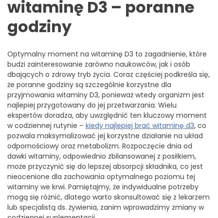
witaminę D3 – poranne
godziny
Optymalny moment na witaminę D3 to zagadnienie, które
budzi zainteresowanie zarówno naukowców, jak i osób
dbających o zdrowy tryb życia. Coraz częściej podkreśla się,
że poranne godziny są szczególnie korzystne dla
przyjmowania witaminy D3, ponieważ wtedy organizm jest
najlepiej przygotowany do jej przetwarzania. Wielu
ekspertów doradza, aby uwzględnić ten kluczowy moment
w codziennej rutynie –
kiedy najlepiej brać witaminę d3
, co
pozwala maksymalizować jej korzystne działanie na układ
odpornościowy oraz metabolizm. Rozpoczęcie dnia od
dawki witaminy, odpowiednio zbilansowanej z posiłkiem,
może przyczynić się do lepszej absorpcji składnika, co jest
nieocenione dla zachowania optymalnego poziomu tej
witaminy we krwi. Pamiętajmy, że indywidualne potrzeby
mogą się różnić, dlatego warto skonsultować się z lekarzem
lub specjalistą ds. żywienia, zanim wprowadzimy zmiany w
codziennej suplementacji.