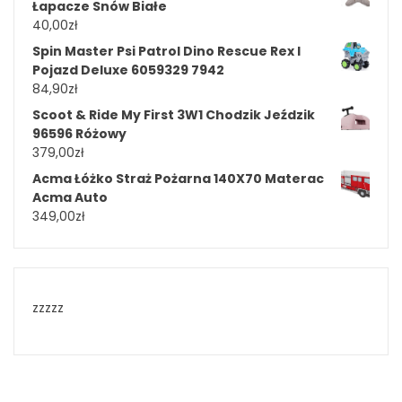
Łapacze Snów Białe
40,00
zł
Spin Master Psi Patrol Dino Rescue Rex I
Pojazd Deluxe 6059329 7942
84,90
zł
Scoot & Ride My First 3W1 Chodzik Jeździk
96596 Różowy
379,00
zł
Acma Łóżko Straż Pożarna 140X70 Materac
Acma Auto
349,00
zł
zzzzz