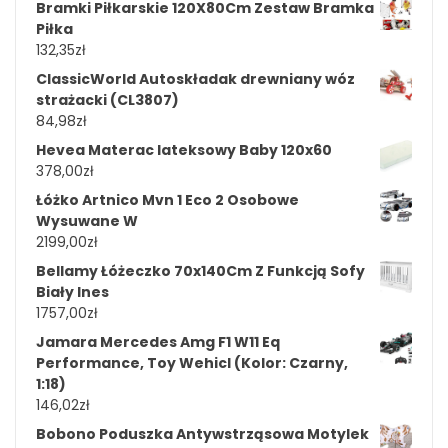
Bramki Piłkarskie 120X80Cm Zestaw Bramka
Piłka
132,35
zł
ClassicWorld Autoskładak drewniany wóz
strażacki (CL3807)
84,98
zł
Hevea Materac lateksowy Baby 120x60
378,00
zł
Łóżko Artnico Mvn 1 Eco 2 Osobowe
Wysuwane W
2199,00
zł
Bellamy Łóżeczko 70x140Cm Z Funkcją Sofy
Biały Ines
1757,00
zł
Jamara Mercedes Amg F1 W11 Eq
Performance, Toy Wehicl (Kolor: Czarny,
1:18)
146,02
zł
Bobono Poduszka Antywstrząsowa Motylek