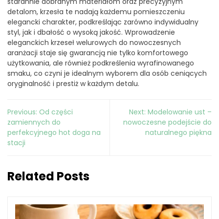
starannie dobranym materiałom oraz precyzyjnym
detalom, krzesła te nadają każdemu pomieszczeniu
elegancki charakter, podkreślając zarówno indywidualny
styl, jak i dbałość o wysoką jakość. Wprowadzenie
eleganckich krzeseł welurowych do nowoczesnych
aranżacji staje się gwarancją nie tylko komfortowego
użytkowania, ale również podkreślenia wyrafinowanego
smaku, co czyni je idealnym wyborem dla osób ceniących
oryginalność i prestiż w każdym detalu.
Nawigacja
Previous:
Od części
Next:
Modelowanie ust –
wpisu
zamiennych do
nowoczesne podejście do
perfekcyjnego hot doga na
naturalnego piękna
stacji
Related Posts