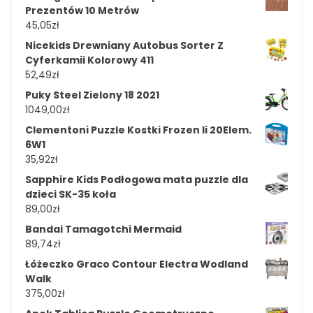
Prezentów 10 Metrów
45,05
zł
Nicekids Drewniany Autobus Sorter Z
Cyferkamii Kolorowy 411
52,49
zł
Puky Steel Zielony 18 2021
1049,00
zł
Clementoni Puzzle Kostki Frozen Ii 20Elem.
6W1
35,92
zł
Sapphire Kids Podłogowa mata puzzle dla
dzieci SK-35 koła
89,00
zł
Bandai Tamagotchi Mermaid
89,74
zł
Łóżeczko Graco Contour Electra Wodland
Walk
375,00
zł