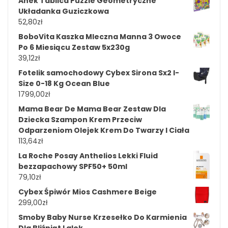
Anek Tablica Puzzle Geometryczne
Układanka Guziczkowa
52,80
zł
BoboVita Kaszka Mleczna Manna 3 Owoce
Po 6 Miesiącu Zestaw 5x230g
39,12
zł
Fotelik samochodowy Cybex Sirona Sx2 I-
Size 0-18 Kg Ocean Blue
1799,00
zł
Mama Bear De Mama Bear Zestaw Dla
Dziecka Szampon Krem ​​Przeciw
Odparzeniom Olejek Krem ​​Do Twarzy I Ciała
113,64
zł
La Roche Posay Anthelios Lekki Fluid
bezzapachowy SPF50+ 50ml
79,10
zł
Cybex Śpiwór Mios Cashmere Beige
299,00
zł
Smoby Baby Nurse Krzesełko Do Karmienia