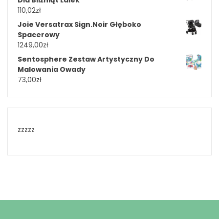
Dla Bliźniąt Lalek
110,02
zł
Joie Versatrax Sign.Noir Głęboko
Spacerowy
1249,00
zł
Sentosphere Zestaw Artystyczny Do
Malowania Owady
73,00
zł
zzzzz