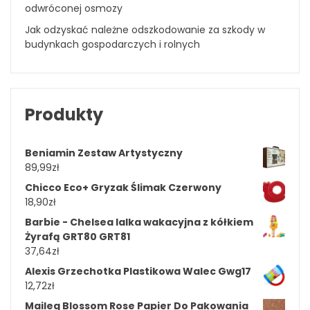
odwróconej osmozy
Jak odzyskać należne odszkodowanie za szkody w
budynkach gospodarczych i rolnych
Produkty
Beniamin Zestaw Artystyczny
89,99
zł
Chicco Eco+ Gryzak Ślimak Czerwony
18,90
zł
Barbie - Chelsea lalka wakacyjna z kółkiem
Żyrafą GRT80 GRT81
37,64
zł
Alexis Grzechotka Plastikowa Walec Gwg17
12,72
zł
Maileg Blossom Rose Papier Do Pakowania