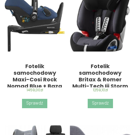
Fotelik
Fotelik
samochodowy
samochodowy
Maxi-Cosi Rock
Britax & Romer
Nomad Blue + Baza
Multi-Tech Iii Storm
1459,00
zł
1259,10
zł
Familyfix3
Grey 9-25Kg
Sprawdź
Sprawdź