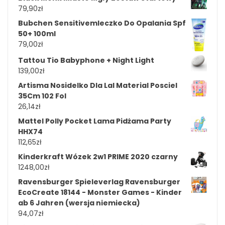
79,90
zł
Bubchen Sensitivemleczko Do Opalania Spf
50+ 100ml
79,00
zł
Tattou Tio Babyphone + Night Light
139,00
zł
Artisma Nosidelko Dla Lal Material Posciel
35Cm 102 Fol
26,14
zł
Mattel Polly Pocket Lama Pidżama Party
HHX74
112,65
zł
Kinderkraft Wózek 2w1 PRIME 2020 czarny
1248,00
zł
Ravensburger Spieleverlag Ravensburger
EcoCreate 18144 - Monster Games - Kinder
ab 6 Jahren (wersja niemiecka)
94,07
zł