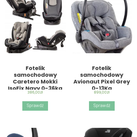
Fotelik
Fotelik
samochodowy
samochodowy
Caretero Mokki
Avionaut Pixel Grey
IsoFix Navy 0-36kg
0-13Kg
386,00
zł
899,00
zł
Sprawdź
Sprawdź