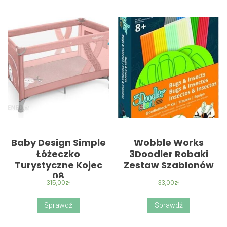
Baby Design Simple
Wobble Works
Łóżeczko
3Doodler Robaki
Turystyczne Kojec
Zestaw Szablonów
08
315,00
zł
33,00
zł
Sprawdź
Sprawdź