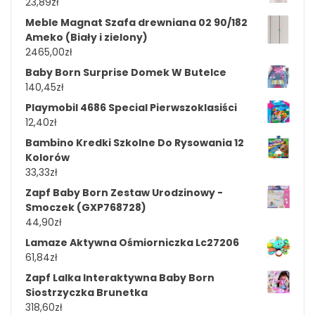
23,89
zł
Meble Magnat Szafa drewniana 02 90/182
Ameko (Biały i zielony)
2465,00
zł
Baby Born Surprise Domek W Butelce
140,45
zł
Playmobil 4686 Special Pierwszoklasiści
12,40
zł
Bambino Kredki Szkolne Do Rysowania 12
Kolorów
33,33
zł
Zapf Baby Born Zestaw Urodzinowy -
Smoczek (GXP768728)
44,90
zł
Lamaze Aktywna Ośmiorniczka Lc27206
61,84
zł
Zapf Lalka Interaktywna Baby Born
Siostrzyczka Brunetka
318,60
zł