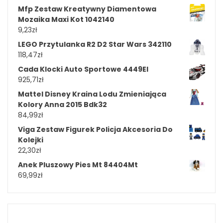
Mfp Zestaw Kreatywny Diamentowa
Mozaika Maxi Kot 1042140
9,23
zł
LEGO Przytulanka R2 D2 Star Wars 342110
118,47
zł
Cada Klocki Auto Sportowe 4449El
925,71
zł
Mattel Disney Kraina Lodu Zmieniająca
Kolory Anna 2015 Bdk32
84,99
zł
Viga Zestaw Figurek Policja Akcesoria Do
Kolejki
22,30
zł
Anek Pluszowy Pies Mt 84404Mt
69,99
zł