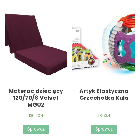
Materac dziecięcy
Artyk Elastyczna
120/70/8 Velvet
Grzechotka Kula
MG02
136,00
zł
18,53
zł
Sprawdź
Sprawdź