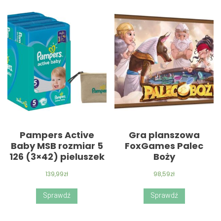
Pampers Active
Gra planszowa
Baby MSB rozmiar 5
FoxGames Palec
126 (3×42) pieluszek
Boży
139,99
zł
98,59
zł
Sprawdź
Sprawdź