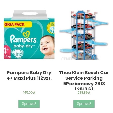
Pampers Baby Dry
Theo Klein Bosch Car
4+ Maxi Plus 112Szt.
Service Parking
5Poziomowy 2813
(2813 6)
145,00
zł
238,89
zł
Sprawdź
Sprawdź