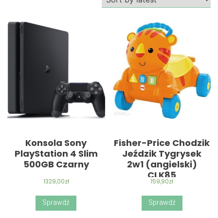
Konsola Sony
Fisher-Price Chodzik
PlayStation 4 Slim
Jeździk Tygrysek
500GB Czarny
2w1 (angielski)
CLK85
1329,00
zł
159,90
zł
Sprawdź
Sprawdź