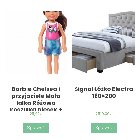
Barbie Chelsea i
Signal Łóżko Electra
przyjaciele Mała
160×200
lalka Różowa
koszulka piesek +
25,42
zł
2519,00
zł
spodenki/Brązowe
włosy DWJ33/GXT40
Sprawdź
Sprawdź