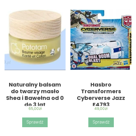
Naturalny balsam
Hasbro
do twarzy masło
Transformers
Shea i Bawełna od 0
Cyberverse Jazz
do 3 lat
E4793
65,00
zł
49,00
zł
Sprawdź
Sprawdź