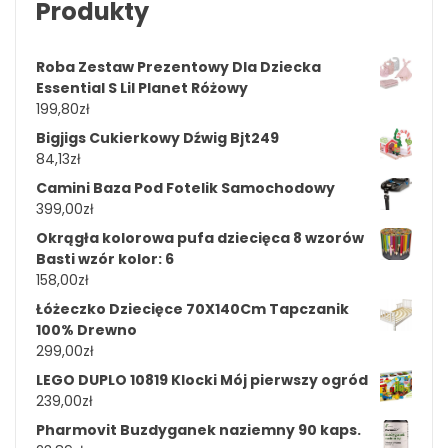
Produkty
Roba Zestaw Prezentowy Dla Dziecka
Essential S Lil Planet Różowy
199,80
zł
Bigjigs Cukierkowy Dźwig Bjt249
84,13
zł
Camini Baza Pod Fotelik Samochodowy
399,00
zł
Okrągła kolorowa pufa dziecięca 8 wzorów
Basti wzór kolor: 6
158,00
zł
Łóżeczko Dziecięce 70X140Cm Tapczanik
100% Drewno
299,00
zł
LEGO DUPLO 10819 Klocki Mój pierwszy ogród
239,00
zł
Pharmovit Buzdyganek naziemny 90 kaps.