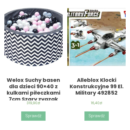
Welox Suchy basen
Alleblox Klocki
dla dzieci 90×40 z
Konstrukcyjne 99 El.
kulkami piłeczkami
Military 492852
7cm Szary zygzak
319,90
zł
16,40
zł
Sprawdź
Sprawdź