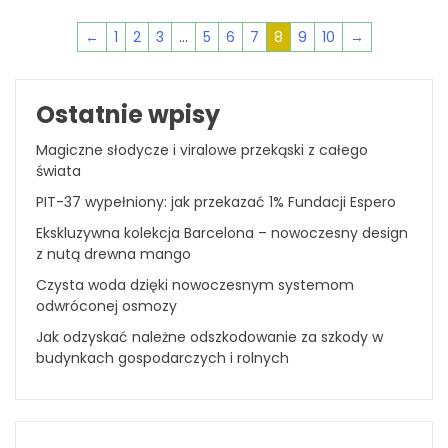
←
1
2
3
…
5
6
7
8
9
10
→
Ostatnie wpisy
Magiczne słodycze i viralowe przekąski z całego
świata
PIT-37 wypełniony: jak przekazać 1% Fundacji Espero
Ekskluzywna kolekcja Barcelona – nowoczesny design
z nutą drewna mango
Czysta woda dzięki nowoczesnym systemom
odwróconej osmozy
Jak odzyskać należne odszkodowanie za szkody w
budynkach gospodarczych i rolnych