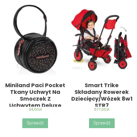
Miniland Paci Pocket
Smart Trike
Tkany Uchwyt Na
Składany Rowerek
Smoczek Z
Dziecięcy/Wózek 8w1
Uchwytem Deluxe
STR7
34,00
zł
677,00
zł
Rose
Sprawdź
Sprawdź