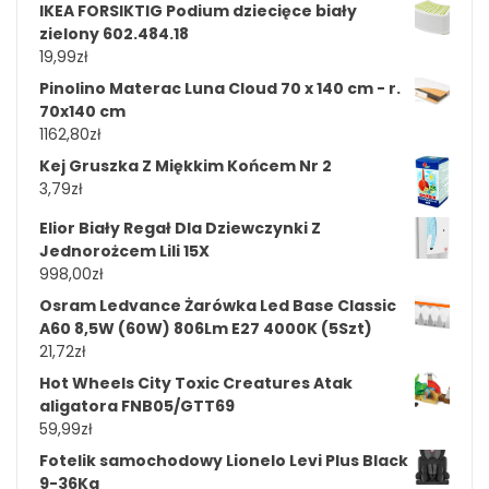
IKEA FORSIKTIG Podium dziecięce biały
zielony 602.484.18
19,99
zł
Pinolino Materac Luna Cloud 70 x 140 cm - r.
70x140 cm
1162,80
zł
Kej Gruszka Z Miękkim Końcem Nr 2
3,79
zł
Elior Biały Regał Dla Dziewczynki Z
Jednorożcem Lili 15X
998,00
zł
Osram Ledvance Żarówka Led Base Classic
A60 8,5W (60W) 806Lm E27 4000K (5Szt)
21,72
zł
Hot Wheels City Toxic Creatures Atak
aligatora FNB05/GTT69
59,99
zł
Fotelik samochodowy Lionelo Levi Plus Black
9-36Kg