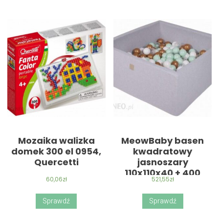
Mozaika walizka
MeowBaby basen
domek 300 el 0954,
kwadratowy
Quercetti
jasnoszary
110x110x40 + 400
60,06
zł
521,55
zł
piłek (białe złote
transparentne
Sprawdź
Sprawdź
miętowe)