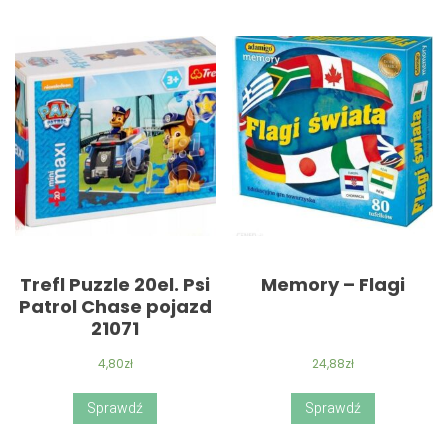
Trefl Puzzle 20el. Psi
Memory – Flagi
Patrol Chase pojazd
21071
4,80
zł
24,88
zł
Sprawdź
Sprawdź