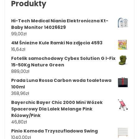
Produkty
Hi-Tech Medical Niania Elektroniczna Kt-
Baby Monitor 14026629
99,00
zł
4M Śnieżne Kule Ramki Na zdjęcia 4593
16,64
zł
Fotelik samochodowy Cybex Solution G I-Fix
15-50Kg Nature Green
889,00
zł
Prada Luna Rossa Carbon woda toaletowa
100ml
368,96
zł
Bayerchic Bayer Chic 2000 Mini Wózek
Spacerowy Dla Lalek Melange Pink
Różowy/Pink
46,80
zł
Pinio Komoda Trzyszufladowa Swing
1040,00
zł