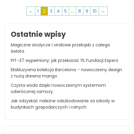
←
1
2
3
4
5
…
8
9
10
→
Ostatnie wpisy
Magiczne słodycze i viralowe przekąski z całego
świata
PIT-37 wypełniony: jak przekazać 1% Fundacji Espero
Ekskluzywna kolekcja Barcelona – nowoczesny design
z nutą drewna mango
Czysta woda dzięki nowoczesnym systemom
odwróconej osmozy
Jak odzyskać należne odszkodowanie za szkody w
budynkach gospodarczych i rolnych