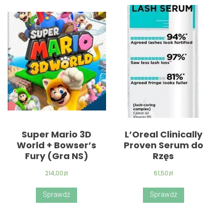
Super Mario 3D
L’Oreal Clinically
World + Bowser’s
Proven Serum do
Fury (Gra NS)
Rzęs
214,00
zł
61,50
zł
Sprawdź
Sprawdź