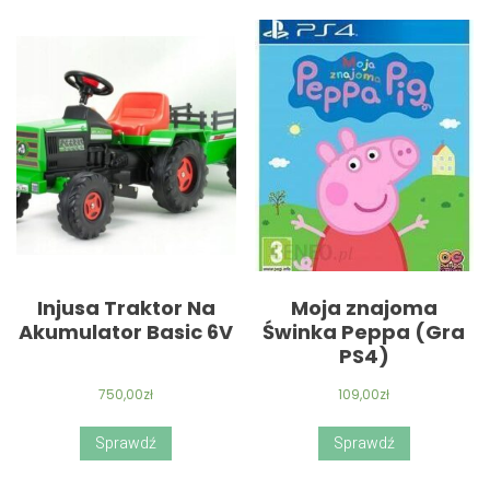
Injusa Traktor Na
Moja znajoma
Akumulator Basic 6V
Świnka Peppa (Gra
PS4)
750,00
zł
109,00
zł
Sprawdź
Sprawdź