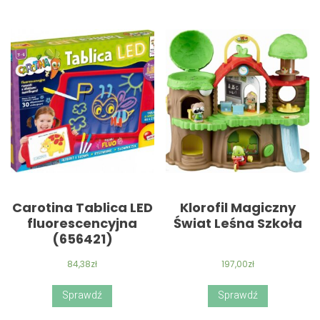
Carotina Tablica LED
Klorofil Magiczny
fluorescencyjna
Świat Leśna Szkoła
(656421)
84,38
zł
197,00
zł
Sprawdź
Sprawdź