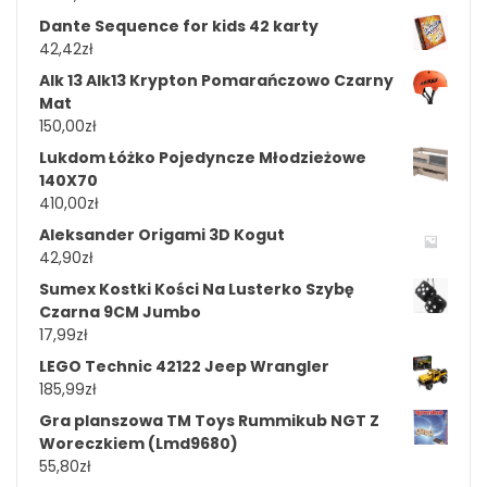
Dante Sequence for kids 42 karty
42,42
zł
Alk 13 Alk13 Krypton Pomarańczowo Czarny
Mat
150,00
zł
Lukdom Łóżko Pojedyncze Młodzieżowe
140X70
410,00
zł
Aleksander Origami 3D Kogut
42,90
zł
Sumex Kostki Kości Na Lusterko Szybę
Czarna 9CM Jumbo
17,99
zł
LEGO Technic 42122 Jeep Wrangler
185,99
zł
Gra planszowa TM Toys Rummikub NGT Z
Woreczkiem (Lmd9680)
55,80
zł