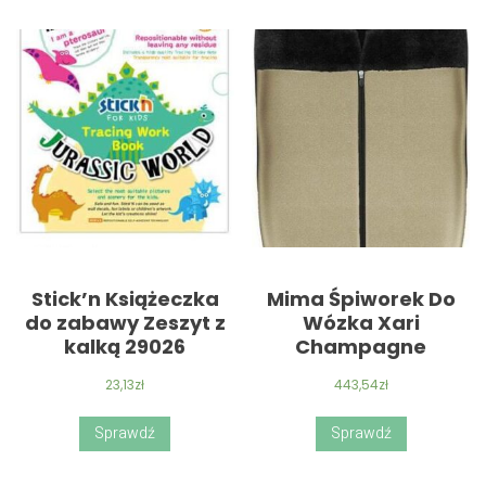
Stick’n Książeczka
Mima Śpiworek Do
do zabawy Zeszyt z
Wózka Xari
kalką 29026
Champagne
23,13
zł
443,54
zł
Sprawdź
Sprawdź