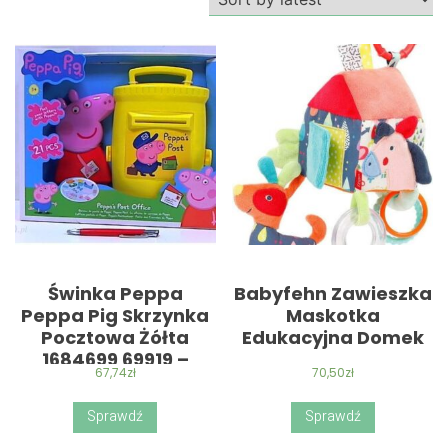
Świnka Peppa
Babyfehn Zawieszka
Peppa Pig Skrzynka
Maskotka
Pocztowa Żółta
Edukacyjna Domek
1684699 69919 –
67,74
zł
70,50
zł
Zabawka
Sprawdź
Sprawdź