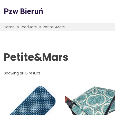
Skip
to
Pzw Bieruń
content
Home
Products
Petite&Mars
Petite&Mars
Showing all 15 results