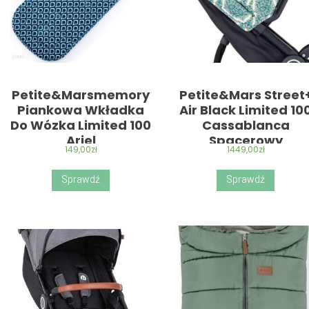
Petite&Marsmemory
Petite&Mars Street
Piankowa Wkładka
Air Black Limited 10
Do Wózka Limited 100
Cassablanca
Ariel
Spacerowy
149,00
zł
1449,00
zł
Sprawdź
Sprawdź