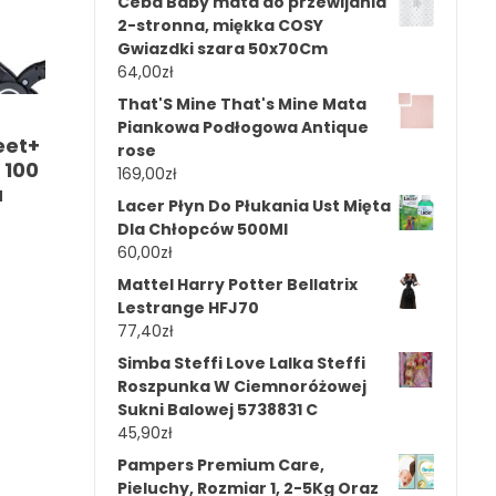
Ceba Baby mata do przewijania
2-stronna, miękka COSY
Gwiazdki szara 50x70Cm
64,00
zł
That'S Mine That's Mine Mata
Piankowa Podłogowa Antique
eet+
rose
 100
169,00
zł
a
Lacer Płyn Do Płukania Ust Mięta
Dla Chłopców 500Ml
60,00
zł
Mattel Harry Potter Bellatrix
Lestrange HFJ70
77,40
zł
Simba Steffi Love Lalka Steffi
Roszpunka W Ciemnoróżowej
Sukni Balowej 5738831 C
45,90
zł
Pampers Premium Care,
Pieluchy, Rozmiar 1, 2-5Kg Oraz