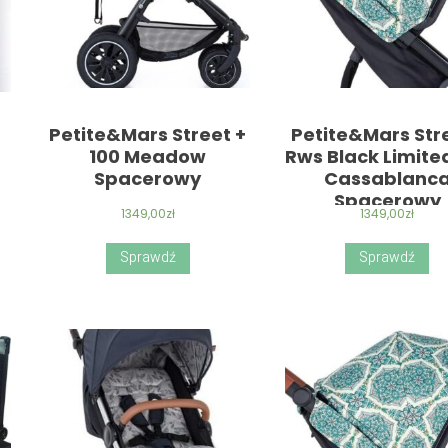
Petite&Mars Street +
Petite&Mars Str
100 Meadow
Rws Black Limite
Spacerowy
Cassablanc
Spacerowy
1349,00
zł
1349,00
zł
Sprawdź
Sprawdź