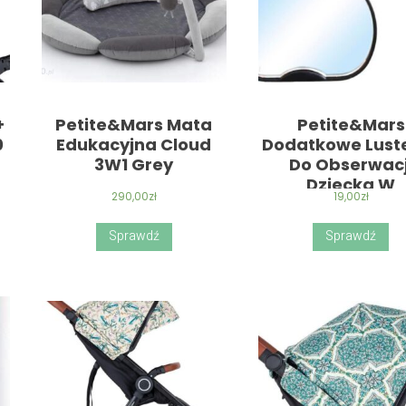
+
Petite&Mars Mata
Petite&Mars
0
Edukacyjna Cloud
Dodatkowe Lust
3W1 Grey
Do Obserwacj
Dziecka W
290,00
zł
19,00
zł
Samochodzi
Sprawdź
Sprawdź