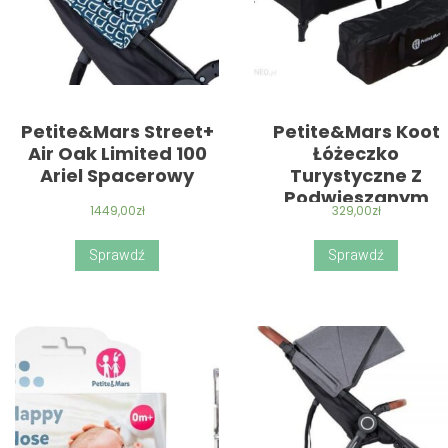
Petite&Mars Street+
Petite&Mars Koot
Air Oak Limited 100
Łóżeczko
Ariel Spacerowy
Turystyczne Z
Podwieszanym
1449,00
zł
329,00
zł
Dnem Iron Green
Sprawdź
Sprawdź