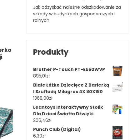
Jak odzyskać należne odszkodowanie za
szkody w budynkach gospodarczych i
rolnych
erko
Produkty
i
Brother P-Touch PT-E550WVP
e
895,01
zł
Białe Łóżko Dziecięce Z Barierką
I Szufladą Milagros 4X 80X180
1368,00
zł
Leantoys Interaktywny Stolik
Dla Dzieci Światła Dźwięki
206,46
zł
Punch Club (Digital)
6,30
zł