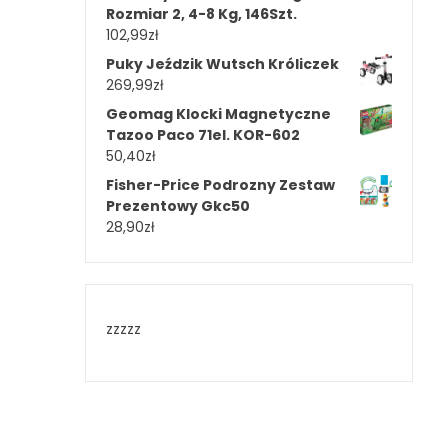
Rozmiar 2, 4-8 Kg, 146Szt.
102,99
zł
Puky Jeździk Wutsch Króliczek
269,99
zł
Geomag Klocki Magnetyczne
Tazoo Paco 71el. KOR-602
50,40
zł
Fisher-Price Podrozny Zestaw
Prezentowy Gkc50
28,90
zł
zzzzz