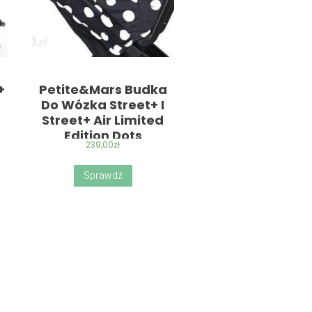
+
Petite&Mars Budka
Do Wózka Street+ I
Street+ Air Limited
Edition Dots
239,00
zł
Sprawdź