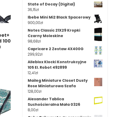
State of Decay (Digital)
36,15
zł
Ibebe Mini Mi2 Black Spacerowy
900,00
zł
Notes Classic 21X29 Kropki
eet+
Czarny Moleskine
d 100
98,68
zł
a
Capricare 2 Zestaw 4X400G
299,92
zł
Alleblox Klocki Konstrukcyjne
105 El. Robot 492899
12,41
zł
Maileg Miniature Closet Dusty
Rose Miniaturowa Szafa
128,00
zł
Alexander Tablica
Suchościeralna Mała 0326
8,00
zł