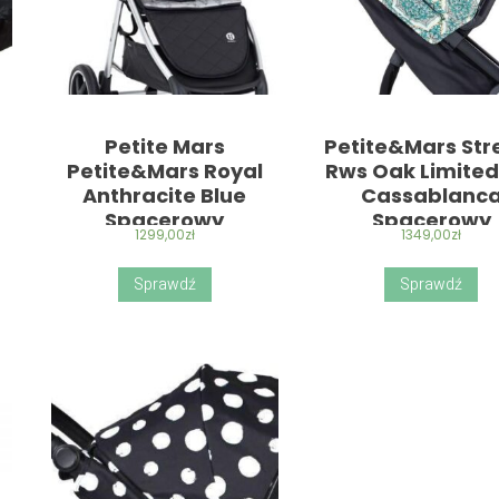
Petite Mars
Petite&Mars Str
Petite&Mars Royal
Rws Oak Limited
Anthracite Blue
Cassablanc
Spacerowy
Spacerowy
1299,00
zł
1349,00
zł
Sprawdź
Sprawdź