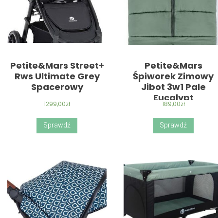
Petite&Mars Street+
Petite&Mars
Rws Ultimate Grey
Śpiworek Zimowy
Spacerowy
Jibot 3w1 Pale
Eucalypt
1299,00
zł
189,00
zł
Sprawdź
Sprawdź