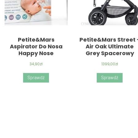
Petite&Mars
Petite&Mars Street 
Aspirator Do Nosa
Air Oak Ultimate
Happy Nose
Grey Spacerowy
34,90
zł
1399,00
zł
Sprawdź
Sprawdź